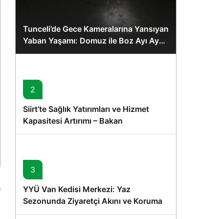
Tunceli’de Gece Kameralarına Yansıyan
Yaban Yaşamı: Domuz ile Boz Ayı Aynı
Karede
2
Siirt’te Sağlık Yatırımları ve Hizmet
Kapasitesi Artırımı – Bakan
Memişoğlu’nun Ziyareti
3
YYÜ Van Kedisi Merkezi: Yaz
Sezonunda Ziyaretçi Akını ve Koruma
Vurgusu