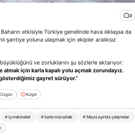
0
aharın etkisiyle Türkiye genelinde hava ılıklaşsa da
ı şantiye yoluna ulaşmak için ekipler aralıksız
büyüklüğünü ve zorluklarını şu sözlerle aktarıyor:
 almak için karla kapalı yolu açmak zorundayız.
n gösterdiğimiz gayret sürüyor.”
Üzgün
Kızgın
# iş makineleri
# karla mücadele
# Mayıs ayında çalışmalar
e