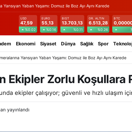
na Yansıyan Yaban Yaşamı: Domuz ile Boz Ayı Aynı Karede
USD
EURO
BIST
GR. ALTIN
BTC
47,59
55,13
13.703,13
6.513,28
0,0000
%0.02
%0.16
%0.11
%0.26
ndem
Ekonomi
Siyaset
Dünya
Sağlık
Spor
Teknoloj
meralarına Yansıyan Yaban Yaşamı: Domuz ile Boz Ayı Aynı Karede
çin Ekipler Zorlu Koşullar
unda ekipler çalışıyor; güvenli ve hızlı ulaşım i
an yayınlandı