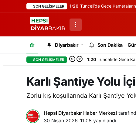
1:20
Tunceli’de Gece Kameraları
SON GELIŞMELER
Diyarbakır
Son Dakika
Gü
1:20
Tunceli’de Gece Ka
SON GELIŞMELER
Karlı Şantiye Yolu İ
Zorlu kış koşullarında Karlı Şantiye Yol
Hepsi Diyarbakır Haber Merkezi
tarafınd
30 Nisan 2026, 11:08
yayınlandı