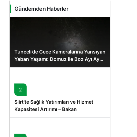
Sistem Modu
Gündemden Haberler
Sistem modunu seçin.
Tunceli’de Gece Kameralarına Yansıyan
Yaban Yaşamı: Domuz ile Boz Ayı Aynı
Karede
2
Siirt’te Sağlık Yatırımları ve Hizmet
Kapasitesi Artırımı – Bakan
Memişoğlu’nun Ziyareti