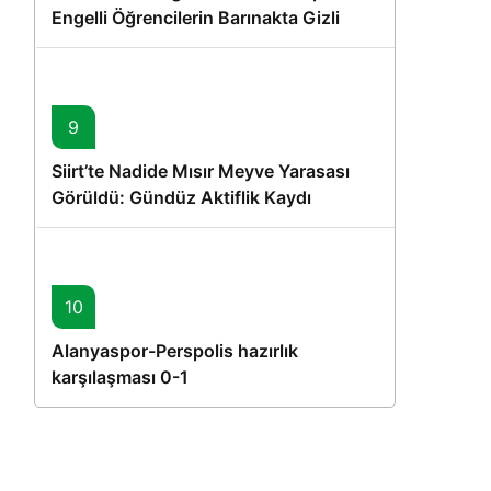
Engelli Öğrencilerin Barınakta Gizli
Dostları İçin Gönüllü Proje
9
Siirt’te Nadide Mısır Meyve Yarasası
Görüldü: Gündüz Aktiflik Kaydı
10
Alanyaspor-Perspolis hazırlık
karşılaşması 0-1