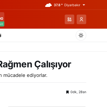
37.8 °
Diyarbakır
00
%0
i
a Rağmen Çalışıyor
Gündüz Modu
çin mücadele ediyorlar.
Gündüz modunu seçin.
0dk, 28sn
Gece Modu
Gece modunu seçin.