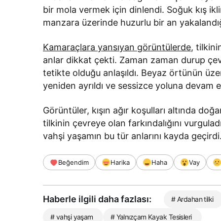
bir mola vermek için dinlendi. Soğuk kış ikl
manzara üzerinde huzurlu bir an yakalandığ
Kamaraçlara yansıyan görüntülerde
, tilki
anlar dikkat çekti. Zaman zaman durup çevres
tetikte olduğu anlaşıldı. Beyaz örtünün üz
yeniden ayrıldı ve sessizce yoluna devam et
Görüntüler, kışın ağır koşulları altında doğ
tilkinin çevreye olan farkındalığını vurgulad
vahşi yaşamın bu tür anlarını kayda geçirdi
Beğendim
Harika
Haha
Vay
Haberle ilgili daha fazlası:
# Ardahan tilki
# vahşi yaşam
# Yalnızçam Kayak Tesisleri