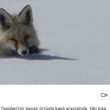
0
isleri’nin beyaz örtüyle kaplı arazisinde, tilki kısa