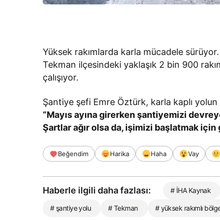
Yüksek rakımlarda karla mücadele sürüyor. B
Tekman ilçesindeki yaklaşık 2 bin 900 rakıml
çalışıyor.
Şantiye şefi Emre Öztürk, karla kaplı yolun 
“Mayıs ayına girerken şantiyemizi devreye
Şartlar ağır olsa da, işimizi başlatmak içi
Beğendim
Harika
Haha
Vay
Haberle ilgili daha fazlası:
# İHA Kaynak
# şantiye yolu
# Tekman
# yüksek rakımlı bölg