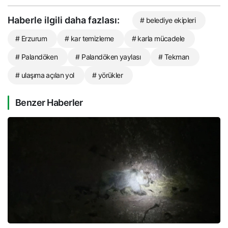
Haberle ilgili daha fazlası:
# belediye ekipleri
# Erzurum
# kar temizleme
# karla mücadele
# Palandöken
# Palandöken yaylası
# Tekman
# ulaşıma açılan yol
# yörükler
Benzer Haberler