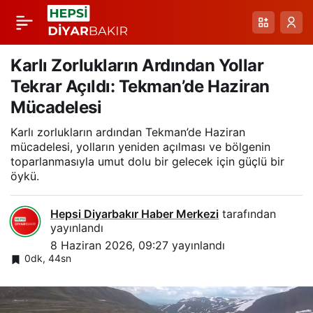
Trafo Merkezi
Paylaş
Üstünde Oyun
Karlı Zorlukların Ardından Yollar
Tekrar Açıldı: Tekman’de Haziran
Oynayan Sansarlar:
Mücadelesi
Karlı zorlukların ardından Tekman’de Haziran
Gündüz Görüntüleri
mücadelesi, yolların yeniden açılması ve bölgenin
toparlanmasıyla umut dolu bir gelecek için güçlü bir
ve Neşeli Anlar
öykü.
Hepsi Diyarbakır Haber Merkezi
tarafından
yayınlandı
8 Haziran 2026, 09:27
yayınlandı
0dk, 44sn