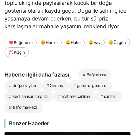
topluluk içinde paylaşılarak küçük bir doğa
gösterisi olarak kayda geçti.
Doğa ile şehir iç içe
yaşamaya devam ederken
, bu tür sürpriz
karşılaşmalar mahalle yaşamını renklendiriyor.
Beğendim
Harika
Haha
Vay
Üzgün
Kızgın
Haberle ilgili daha fazlası:
# Bağlarbaşı
# doğa olayları
# Gercüş
# gündüz görüntü
# kedi sansar sürprizi
# mahalle canlıları
# sansar
# trafo merkezi
Benzer Haberler