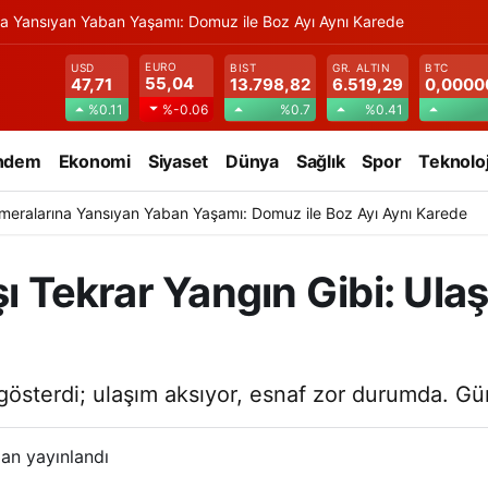
na Yansıyan Yaban Yaşamı: Domuz ile Boz Ayı Aynı Karede
EURO
USD
BIST
GR. ALTIN
BTC
55,04
47,71
13.798,82
6.519,29
0,0000
%0.11
%0.7
%0.41
%-0.06
ndem
Ekonomi
Siyaset
Dünya
Sağlık
Spor
Teknoloj
meralarına Yansıyan Yaban Yaşamı: Domuz ile Boz Ayı Aynı Karede
şı Tekrar Yangın Gibi: Ula
 gösterdi; ulaşım aksıyor, esnaf zor durumda. Gü
an yayınlandı