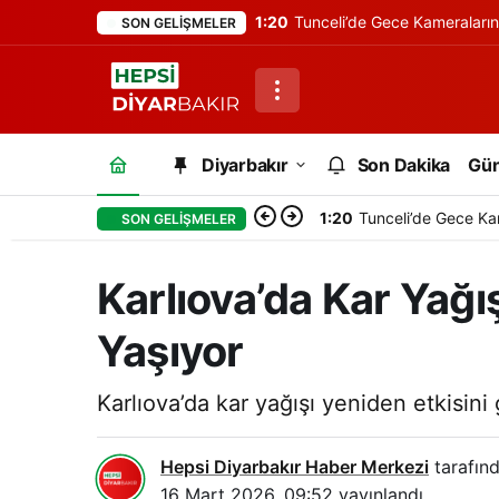
1:20
Tunceli’de Gece Kameraları
SON GELIŞMELER
Diyarbakır
Son Dakika
Gü
1:20
Tunceli’de Gece Ka
SON GELIŞMELER
Karlıova’da Kar Yağı
Yaşıyor
Karlıova’da kar yağışı yeniden etkisini
Hepsi Diyarbakır Haber Merkezi
tarafınd
16 Mart 2026, 09:52
yayınlandı