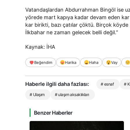
Vatandaşlardan Abdurrahman Bingöl ise uzun 
yörede mart kapıya kadar devam eden kar ya
kar birikti, bazı çatılar çöktü. Birçok köyd
İlkbahar ne zaman gelecek belli değil.”
Kaynak: İHA
Beğendim
Harika
Haha
Vay
Haberle ilgili daha fazlası:
# esnaf
# K
# Ulaşım
# ulaşım aksaklıkları
Benzer Haberler