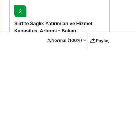
2
Siirt’te Sağlık Yatırımları ve Hizmet
Kapasitesi Artırımı – Bakan
Memişoğlu’nun Ziyareti
Normal (100%)
Paylaş
3
YYÜ Van Kedisi Merkezi: Yaz
Sezonunda Ziyaretçi Akını ve Koruma
Vurgusu
4
Gyrano Kerk Erzurumspor FK’de: İki
Surinamlıyla Kadro Genişliyor