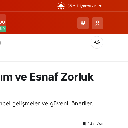
35 °
Diyarbakır
00
%0
i
şım ve Esnaf Zorluk
Gündüz Modu
Gündüz modunu seçin.
ncel gelişmeler ve güvenli öneriler.
Gece Modu
Gece modunu seçin.
1dk, 7sn