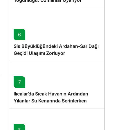
Yoğunluğu: Uzmanlar Uyarıyor
6
Sis Büyüklüğündeki Ardahan-Sar Dağı
Geçidi Ulaşımı Zorluyor
7
Ilıcalar’da Sıcak Havanın Ardından
Yılanlar Su Kenarında Serinlerken
Görüntülendi
8