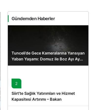
Sistem Modu
Sistem modunu seçin.
Gündemden Haberler
Tunceli’de Gece Kameralarına Yansıyan
Yaban Yaşamı: Domuz ile Boz Ayı Aynı
Karede
2
Siirt’te Sağlık Yatırımları ve Hizmet
Kapasitesi Artırımı – Bakan
Memişoğlu’nun Ziyareti