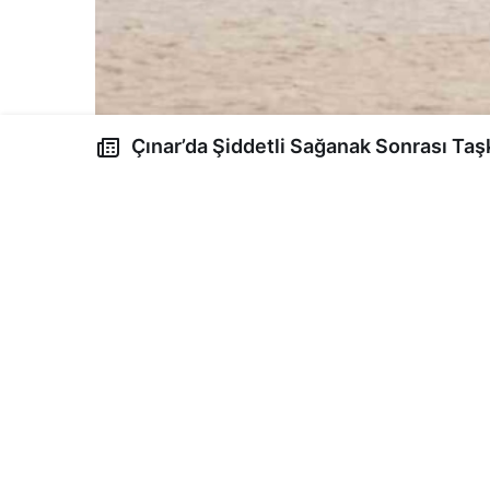
Çınar’da Şiddetli Sağanak Sonrası Taşkın ve Küçükbaş
Kayıpları