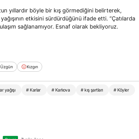
yıllardır böyle bir kış görmediğini belirterek,
ğışının etkisini sürdürdüğünü ifade etti. “Çatılarda
e ulaşım sağlanamıyor. Esnaf olarak bekliyoruz.
Üzgün
Kızgın
ar yağışı
# Karlar
# Karlıova
# kış şartları
# Köyler