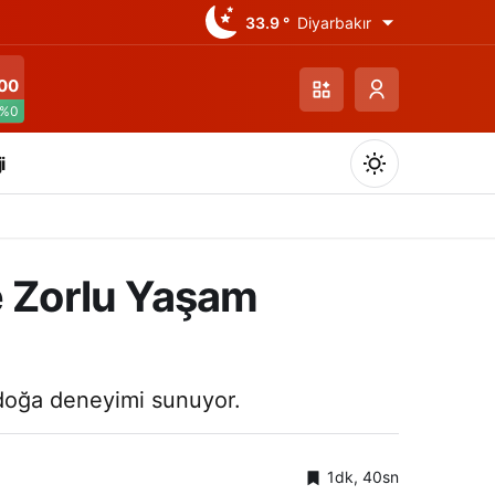
33.9 °
Diyarbakır
00
%0
i
e Zorlu Yaşam
Gündüz Modu
Gündüz modunu seçin.
r doğa deneyimi sunuyor.
Gece Modu
Gece modunu seçin.
1dk, 40sn