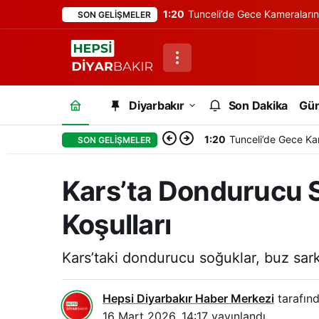
1:20
Tunceli’de Gece Kameraları
SON GELIŞMELER
Diyarbakır
Son Dakika
Gü
1:20
Tunceli’de Gece Ka
SON GELIŞMELER
Kars’ta Dondurucu S
Koşulları
Kars’taki dondurucu soğuklar, buz sark
Hepsi Diyarbakır Haber Merkezi
tarafınd
16 Mart 2026, 14:17
yayınlandı