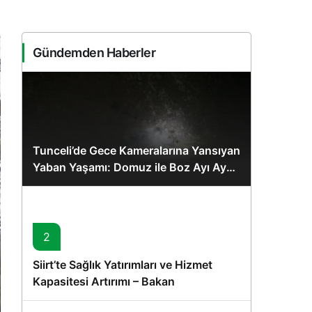
Sistem Modu
Sistem modunu seçin.
Gündemden Haberler
Tunceli’de Gece Kameralarına Yansıyan
Yaban Yaşamı: Domuz ile Boz Ayı Aynı
Karede
2
Siirt’te Sağlık Yatırımları ve Hizmet
Kapasitesi Artırımı – Bakan
Memişoğlu’nun Ziyareti