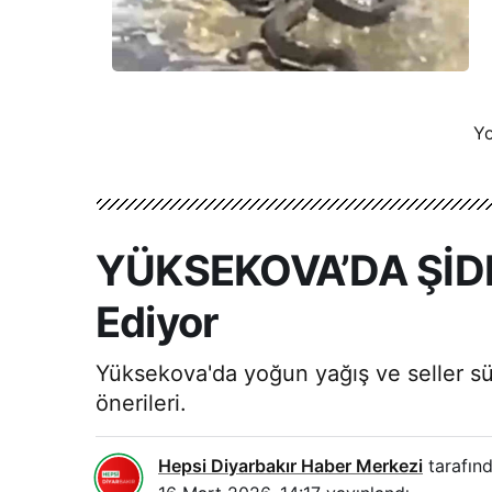
Yo
YÜKSEKOVA’DA ŞİDD
Ediyor
Yüksekova'da yoğun yağış ve seller sü
önerileri.
Hepsi Diyarbakır Haber Merkezi
tarafınd