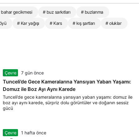
 bahar gecikmesi
# buz sarkıtları
# buzlanma
köyü
# Kar yağışı
# Kars
# kış şartları
# oluklar
Çevre
7 gün önce
Tunceli’de Gece Kameralarına Yansıyan Yaban Yaşamı:
Domuz ile Boz Ayı Aynı Karede
Tunceli’de gece kameralarına yansıyan yaban yaşamı: domuz ile
boz ayı aynı karede, sürpriz dolu görüntüler ve doğanın sessiz
gücü
Çevre
1 hafta önce