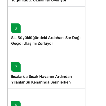
Yoğunluğu: Uzmanlar Uyarıyor
6
Sis Büyüklüğündeki Ardahan-Sar Dağı
Geçidi Ulaşımı Zorluyor
7
Ilıcalar’da Sıcak Havanın Ardından
Yılanlar Su Kenarında Serinlerken
Görüntülendi
8