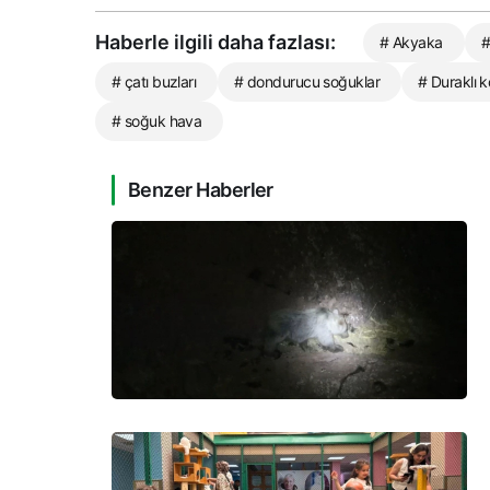
Haberle ilgili daha fazlası:
# Akyaka
#
# çatı buzları
# dondurucu soğuklar
# Duraklı 
# soğuk hava
Benzer Haberler