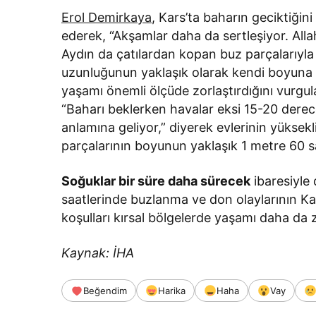
Erol Demirkaya
, Kars’ta baharın geciktiğin
ederek, “Akşamlar daha da sertleşiyor. All
Aydın da çatılardan kopan buz parçalarıyla
uzunluğunun yaklaşık olarak kendi boyuna d
yaşamı önemli ölçüde zorlaştırdığını vurgul
“Baharı beklerken havalar eksi 15-20 derece
anlamına geliyor,” diyerek evlerinin yüksek
parçalarının boyunun yaklaşık 1 metre 60 sa
Soğuklar bir süre daha sürecek
ibaresiyle
saatlerinde buzlanma ve don olaylarının Kar
koşulları kırsal bölgelerde yaşamı daha da z
Kaynak: İHA
Beğendim
Harika
Haha
Vay