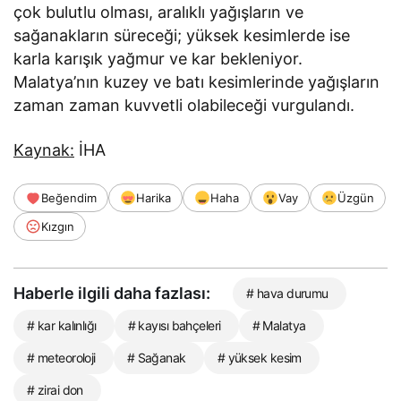
çok bulutlu olması, aralıklı yağışların ve
sağanakların süreceği; yüksek kesimlerde ise
karla karışık yağmur ve kar bekleniyor.
Malatya’nın kuzey ve batı kesimlerinde yağışların
zaman zaman kuvvetli olabileceği vurgulandı.
Kaynak:
İHA
Beğendim
Harika
Haha
Vay
Üzgün
Kızgın
Haberle ilgili daha fazlası:
# hava durumu
# kar kalınlığı
# kayısı bahçeleri
# Malatya
# meteoroloji
# Sağanak
# yüksek kesim
# zirai don