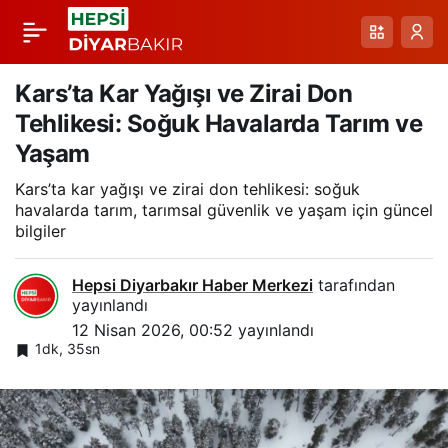
Malatya’nın Kırsalında
Paylaş
Kar Kalınlığı Artıyor:
Kars’ta Kar Yağışı ve Zirai Don
Tehlikesi: Soğuk Havalarda Tarım ve
Don ve Yağış Uyarısı
Yaşam
Kars’ta kar yağışı ve zirai don tehlikesi: soğuk
havalarda tarım, tarımsal güvenlik ve yaşam için güncel
bilgiler
Hepsi Diyarbakır Haber Merkezi
tarafından
yayınlandı
12 Nisan 2026, 00:52
yayınlandı
1dk, 35sn