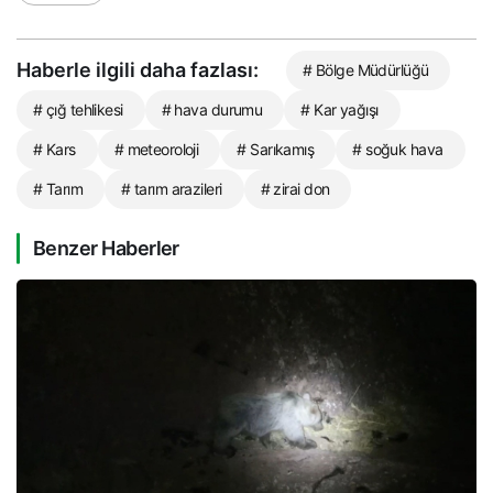
Haberle ilgili daha fazlası:
# Bölge Müdürlüğü
# çığ tehlikesi
# hava durumu
# Kar yağışı
# Kars
# meteoroloji
# Sarıkamış
# soğuk hava
# Tarım
# tarım arazileri
# zirai don
Benzer Haberler