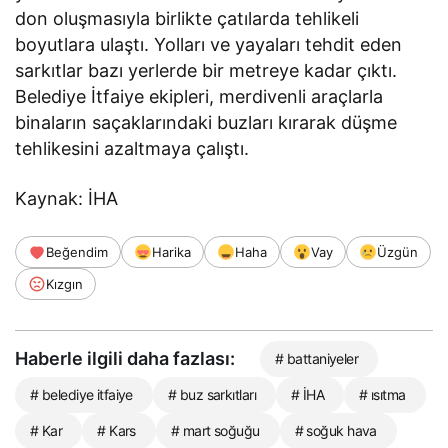
don oluşmasıyla birlikte çatılarda tehlikeli
boyutlara ulaştı. Yolları ve yayaları tehdit eden
sarkıtlar bazı yerlerde bir metreye kadar çıktı.
Belediye İtfaiye ekipleri, merdivenli araçlarla
binaların saçaklarındaki buzları kırarak düşme
tehlikesini azaltmaya çalıştı.
Kaynak: İHA
Beğendim
Harika
Haha
Vay
Üzgün
Kızgın
Haberle ilgili daha fazlası:
# battaniyeler
# belediye itfaiye
# buz sarkıtları
# İHA
# ısıtma
# Kar
# Kars
# mart soğuğu
# soğuk hava