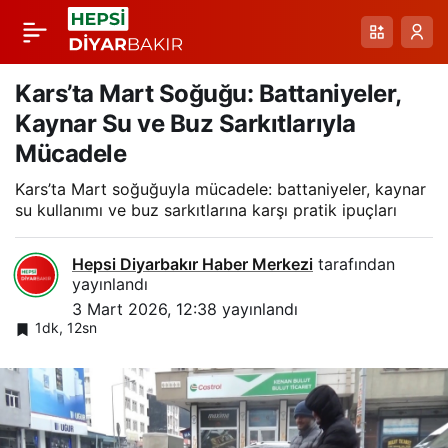
Başkale’de Cemre
Paylaş
Sonrası Şiddetli Kar
Kars’ta Mart Soğuğu: Battaniyeler,
Kaynar Su ve Buz Sarkıtlarıyla
Yağışı ve Dondurucu
Mücadele
Kars’ta Mart soğuğuyla mücadele: battaniyeler, kaynar
Soğuklar Etkisini
su kullanımı ve buz sarkıtlarına karşı pratik ipuçları
Sürdürüyor
Hepsi Diyarbakır Haber Merkezi
tarafından
yayınlandı
3 Mart 2026, 12:38
yayınlandı
1dk, 12sn