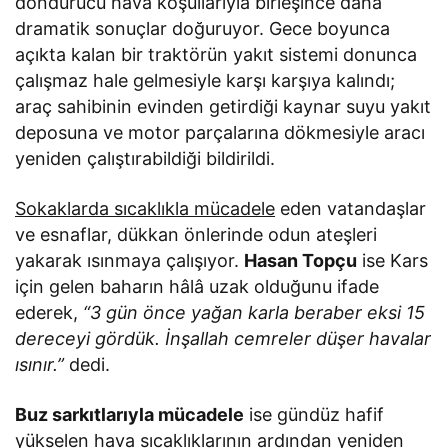
dondurucu hava koşullarıyla birleşince daha
dramatik sonuçlar doğuruyor. Gece boyunca
açıkta kalan bir traktörün yakıt sistemi donunca
çalışmaz hale gelmesiyle karşı karşıya kalındı;
araç sahibinin evinden getirdiği kaynar suyu yakıt
deposuna ve motor parçalarına dökmesiyle aracı
yeniden çalıştırabildiği bildirildi.
Sokaklarda sıcaklıkla mücadele
eden vatandaşlar
ve esnaflar, dükkan önlerinde odun ateşleri
yakarak ısınmaya çalışıyor.
Hasan Topçu
ise Kars
için gelen baharın hâlâ uzak olduğunu ifade
ederek,
“3 gün önce yağan karla beraber eksi 15
dereceyi gördük. İnşallah cemreler düşer havalar
ısınır.”
dedi.
Buz sarkıtlarıyla mücadele
ise gündüz hafif
yükselen hava sıcaklıklarının ardından yeniden