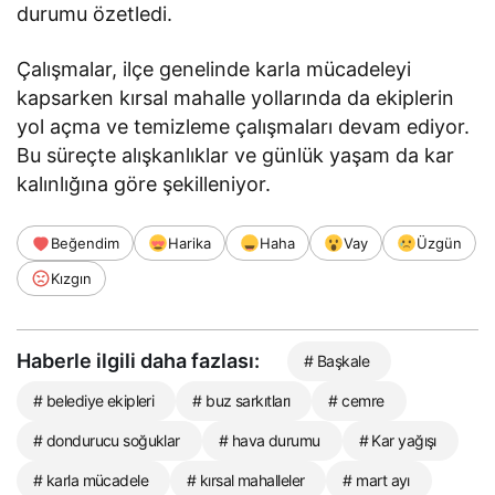
durumu özetledi.
Çalışmalar, ilçe genelinde karla mücadeleyi
kapsarken kırsal mahalle yollarında da ekiplerin
yol açma ve temizleme çalışmaları devam ediyor.
Bu süreçte alışkanlıklar ve günlük yaşam da kar
kalınlığına göre şekilleniyor.
Beğendim
Harika
Haha
Vay
Üzgün
Kızgın
Haberle ilgili daha fazlası:
# Başkale
# belediye ekipleri
# buz sarkıtları
# cemre
# dondurucu soğuklar
# hava durumu
# Kar yağışı
# karla mücadele
# kırsal mahalleler
# mart ayı