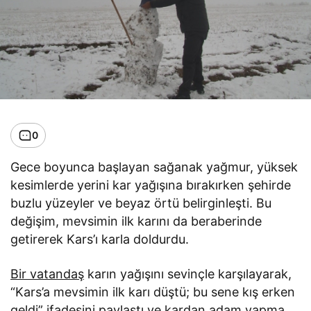
0
Gece boyunca başlayan sağanak yağmur, yüksek
kesimlerde yerini kar yağışına bırakırken şehirde
buzlu yüzeyler ve beyaz örtü belirginleşti. Bu
değişim, mevsimin ilk karını da beraberinde
getirerek Kars’ı karla doldurdu.
Bir vatandaş
karın yağışını sevinçle karşılayarak,
“Kars’a mevsimin ilk karı düştü; bu sene kış erken
geldi” ifadesini paylaştı ve kardan adam yapma