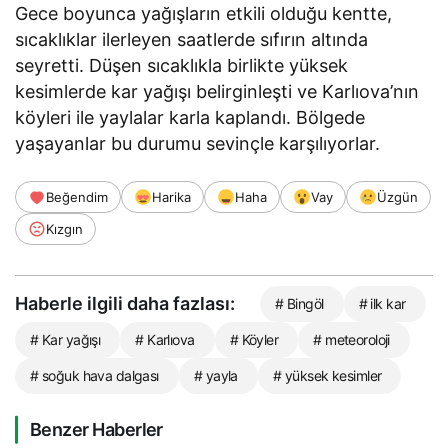
Gece boyunca yağışların etkili olduğu kentte,
sıcaklıklar ilerleyen saatlerde sıfırın altında
seyretti. Düşen sıcaklıkla birlikte yüksek
kesimlerde kar yağışı belirginleşti ve Karlıova’nın
köyleri ile yaylalar karla kaplandı. Bölgede
yaşayanlar bu durumu sevinçle karşılıyorlar.
Beğendim
Harika
Haha
Vay
Üzgün
Kızgın
Haberle ilgili daha fazlası:
# Bingöl
# ilk kar
# Kar yağışı
# Karlıova
# Köyler
# meteoroloji
# soğuk hava dalgası
# yayla
# yüksek kesimler
Benzer Haberler