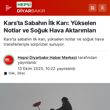
Erzurum’da Sabah Kar
Paylaş
ve Uyum: Bölgede
Kars’ta Sabahın İlk Karı: Yükselen
Notlar ve Soğuk Hava Aktarımları
Kara Son Dakika
Kars’ta sabahın ilk karı, yükselen notlar ve soğuk hava
transferleriyle sürprizler sunuyor.
Değişimleri
Hepsi Diyarbakır Haber Merkezi
tarafından
yayınlandı
13 Ekim 2025, 10:22
yayınlandı
0dk, 36sn