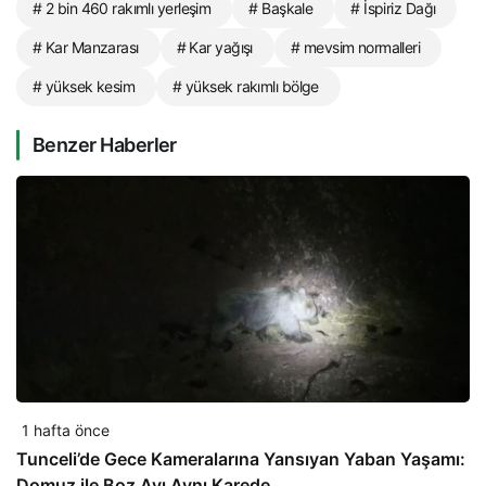
# 2 bin 460 rakımlı yerleşim
# Başkale
# İspiriz Dağı
# Kar Manzarası
# Kar yağışı
# mevsim normalleri
# yüksek kesim
# yüksek rakımlı bölge
Benzer Haberler
1 hafta önce
Tunceli’de Gece Kameralarına Yansıyan Yaban Yaşamı:
Domuz ile Boz Ayı Aynı Karede