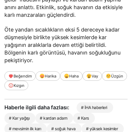
anını anlattı. Etkinlik, soğuk havanın da etkisiyle
karlı manzaraları güçlendirdi.
Öte yandan sıcaklıkların eksi 5 dereceye kadar
düşmesiyle birlikte yüksek kesimlerde kar
yağışının aralıklarla devam ettiği belirtildi.
Bölgenin karlı görüntüsü, havanın soğukluğunu
pekiştiriyor.
Beğendim
Harika
Haha
Vay
Üzgün
Kızgın
Haberle ilgili daha fazlası:
# İHA haberleri
# Kar yağışı
# kardan adam
# Kars
# mevsimin ilk karı
# soğuk hava
# yüksek kesimler