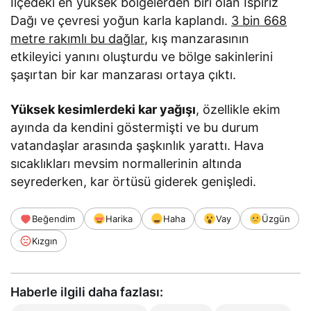
İlçedeki en yüksek bölgelerden biri olan İspiriz
Dağı ve çevresi yoğun karla kaplandı.
3 bin 668
metre rakımlı bu dağlar
, kış manzarasının
etkileyici yanını oluşturdu ve bölge sakinlerini
şaşırtan bir kar manzarası ortaya çıktı.
Yüksek kesimlerdeki kar yağışı
, özellikle ekim
ayında da kendini göstermişti ve bu durum
vatandaşlar arasında şaşkınlık yarattı. Hava
sıcaklıkları mevsim normallerinin altında
seyrederken, kar örtüsü giderek genişledi.
Beğendim
Harika
Haha
Vay
Üzgün
Kızgın
Haberle ilgili daha fazlası: