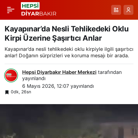
Karlı Ovalarda Mayıs
Paylaş
Sıcaklığına Rağmen
Kayapınar’da Nesli Tehlikedeki Oklu
Kirpi Üzerine Şaşırtıcı Anlar
Yağış Alarmı:
Kayapınar’da nesli tehlikedeki oklu kirpiyle ilgili şaşırtıcı
anlar! Doğanın sürprizleri ve koruma mesajı bir arada.
Karlıova’da Yüksek
Hepsi Diyarbakır Haber Merkezi
tarafından
Kesimler Beyaza
yayınlandı
6 Mayıs 2026, 12:07
yayınlandı
0dk, 26sn
Büründü