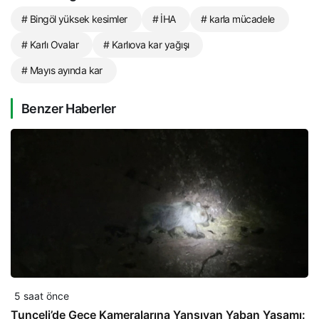
# Bingöl yüksek kesimler
# İHA
# karla mücadele
# Karlı Ovalar
# Karlıova kar yağışı
# Mayıs ayında kar
Benzer Haberler
5 saat önce
Tunceli’de Gece Kameralarına Yansıyan Yaban Yaşamı: