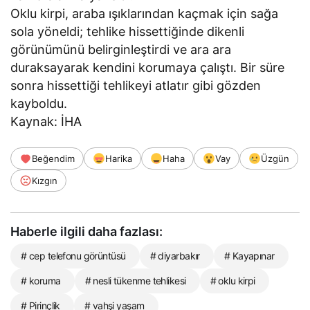
Oklu kirpi, araba ışıklarından kaçmak için sağa
sola yöneldi; tehlike hissettiğinde dikenli
görünümünü belirginleştirdi ve ara ara
duraksayarak kendini korumaya çalıştı. Bir süre
sonra hissettiği tehlikeyi atlatır gibi gözden
kayboldu.
Kaynak: İHA
Beğendim
Harika
Haha
Vay
Üzgün
Kızgın
Haberle ilgili daha fazlası:
# cep telefonu görüntüsü
# diyarbakır
# Kayapınar
# koruma
# nesli tükenme tehlikesi
# oklu kirpi
# Pirinçlik
# vahşi yaşam