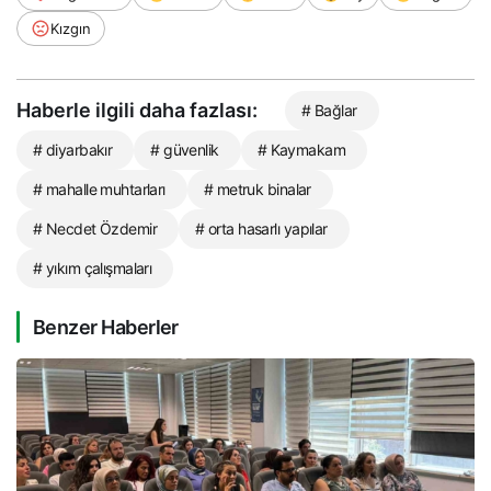
Kızgın
Haberle ilgili daha fazlası:
# Bağlar
# diyarbakır
# güvenlik
# Kaymakam
# mahalle muhtarları
# metruk binalar
# Necdet Özdemir
# orta hasarlı yapılar
# yıkım çalışmaları
Benzer Haberler