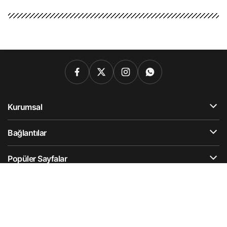
Kurumsal
Bağlantılar
Popüler Sayfalar
Gündeme Dair
Künye
Hesabım
Gizlilik Politikası
İletişim
Hesabımı Sil