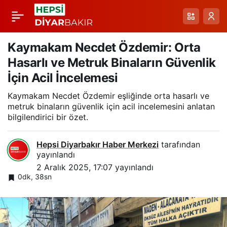
Farklıyız, Harikayız,
Paylaş
Engel Tanımayız:
Kaymakam Necdet Özdemir: Orta
Hasarlı ve Metruk Binaların Güvenlik
Diyarbakır’da Özel
İçin Acil İncelemesi
Kaymakam Necdet Özdemir eşliğinde orta hasarlı ve
Çocuk Yaşam
metruk binaların güvenlik için acil incelemesini anlatan
bilgilendirici bir özet.
Merkeziyle birliktelik
Hepsi Diyarbakır Haber Merkezi
tarafından
yayınlandı
2 Aralık 2025, 17:07
yayınlandı
0dk, 38sn