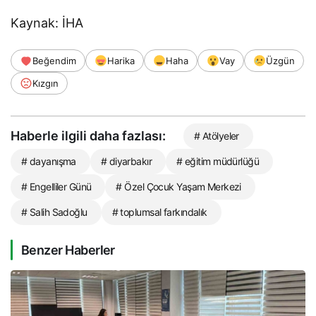
Kaynak: İHA
Beğendim
Harika
Haha
Vay
Üzgün
Kızgın
Haberle ilgili daha fazlası:
# Atölyeler
# dayanışma
# diyarbakır
# eğitim müdürlüğü
# Engelliler Günü
# Özel Çocuk Yaşam Merkezi
# Salih Sadoğlu
# toplumsal farkındalık
Benzer Haberler