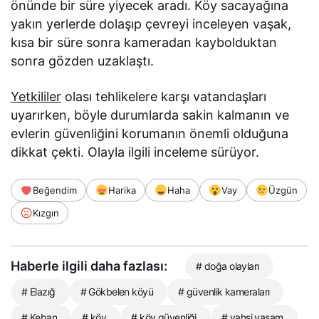
önünde bir süre yiyecek aradı. Köy sacayağına
yakın yerlerde dolaşıp çevreyi inceleyen vaşak,
kısa bir süre sonra kameradan kaybolduktan
sonra gözden uzaklaştı.
Yetkililer
olası tehlikelere karşı vatandaşları
uyarırken, böyle durumlarda sakin kalmanın ve
evlerin güvenliğini korumanın önemli olduğuna
dikkat çekti. Olayla ilgili inceleme sürüyor.
Beğendim
Harika
Haha
Vay
Üzgün
Kızgın
Haberle ilgili daha fazlası:
# doğa olayları
# Elazığ
# Gökbelen köyü
# güvenlik kameraları
# Keban
# köy
# köy güvenliği
# vahşi yaşam