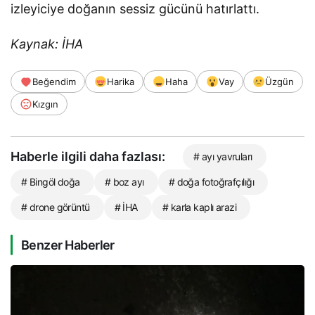
izleyiciye doğanın sessiz gücünü hatırlattı.
Kaynak: İHA
Beğendim
Harika
Haha
Vay
Üzgün
Kızgın
Haberle ilgili daha fazlası:
# ayı yavruları
# Bingöl doğa
# boz ayı
# doğa fotoğrafçılığı
# drone görüntü
# İHA
# karla kaplı arazi
Benzer Haberler