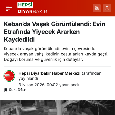
Yağışın Ardından Yol
Paylaş
Güvenliğini Sağlayan
Keban’da Vaşak Görüntülendi: Evin
Etrafında Yiyecek Ararken
Beden Eğitimi
Kaydedildi
Keban’da vaşak görüntülendi: evinin çevresinde
Öğretmeni
yiyecek arayan vahşi kedinin cesur anları kayda geçti.
Doğayı koruma ve güvenlik için detaylar.
Hepsi Diyarbakır Haber Merkezi
tarafından
yayınlandı
3 Nisan 2026, 00:02
yayınlandı
0dk, 34sn