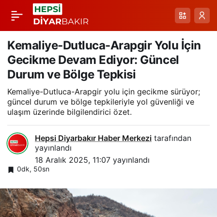
Bitlis’te Gecenin Şahı:
Paylaş
Geminid Meteor
Kemaliye-Dutluca-Arapgir Yolu İçin
Gecikme Devam Ediyor: Güncel
Yağmuru ve Doğa
Durum ve Bölge Tepkisi
Kemaliye-Dutluca-Arapgir yolu için gecikme sürüyor;
Manzaraları
güncel durum ve bölge tepkileriyle yol güvenliği ve
ulaşım üzerinde bilgilendirici özet.
Hepsi Diyarbakır Haber Merkezi
tarafından
yayınlandı
18 Aralık 2025, 11:07
yayınlandı
0dk, 50sn