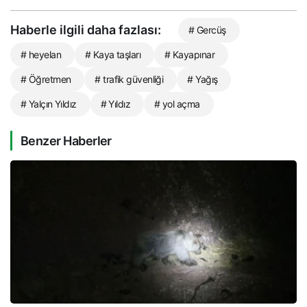
Haberle ilgili daha fazlası:
# Gercüş
# heyelan
# Kaya taşları
# Kayapınar
# Öğretmen
# trafik güvenliği
# Yağış
# Yalçın Yıldız
# Yıldız
# yol açma
Benzer Haberler