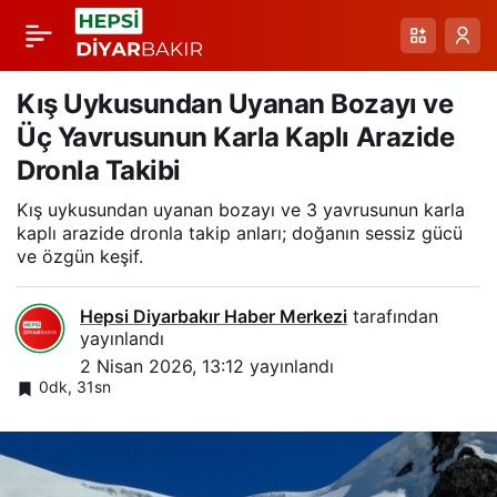
Yağışın Ardından Yol
Paylaş
Güvenliğini Sağlayan
Kış Uykusundan Uyanan Bozayı ve
Üç Yavrusunun Karla Kaplı Arazide
Beden Eğitimi
Dronla Takibi
Kış uykusundan uyanan bozayı ve 3 yavrusunun karla
Öğretmeni
kaplı arazide dronla takip anları; doğanın sessiz gücü
ve özgün keşif.
Hepsi Diyarbakır Haber Merkezi
tarafından
yayınlandı
2 Nisan 2026, 13:12
yayınlandı
0dk, 31sn