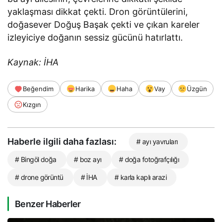
yaklaşması dikkat çekti. Dron görüntülerini,
doğasever Doğuş Başak çekti ve çıkan kareler
izleyiciye doğanın sessiz gücünü hatırlattı.
Kaynak: İHA
Beğendim
Harika
Haha
Vay
Üzgün
Kızgın
Haberle ilgili daha fazlası:
# ayı yavruları
# Bingöl doğa
# boz ayı
# doğa fotoğrafçılığı
# drone görüntü
# İHA
# karla kaplı arazi
Benzer Haberler