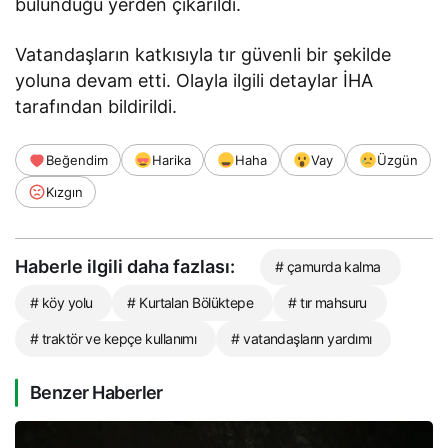
bulunduğu yerden çıkarıldı.
Vatandaşların katkısıyla tır güvenli bir şekilde
yoluna devam etti. Olayla ilgili detaylar İHA
tarafından bildirildi.
Beğendim
Harika
Haha
Vay
Üzgün
Kızgın
Haberle ilgili daha fazlası:
# çamurda kalma
# köy yolu
# Kurtalan Bölüktepe
# tır mahsuru
# traktör ve kepçe kullanımı
# vatandaşların yardımı
Benzer Haberler