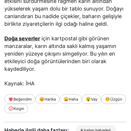
etkisini sürdürmesine rağmen karın altından
yükselerek yaşam dolu bir tablo sunuyor. Doğayı
canlandıran bu nadide çiçekler, baharın gelişiyle
birlikte ziyaretçilerin ilgi odağı haline geldi.
Doğa severler
için kartpostal gibi görünen
manzaralar, karın altında saklı kalmış yaşamın
yeniden yüzeye çıkışını simgeliyor. Bu yılın en
etkileyici doğa görüntülerinden biri olarak
kaydediliyor.
Kaynak: İHA
Beğendim
Harika
Haha
Vay
Üzgün
Kızgın
Haberle ilgili daha fazlası:
# bahar haberleri