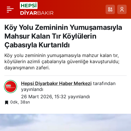
Bingöl’de Kardelenler:
Paylaş
Baharın İlk Müjdecisi
Köy Yolu Zemininin Yumuşamasıyla
Mahsur Kalan Tır Köylülerin
Doğada Belirmeye
Çabasıyla Kurtarıldı
Köy yolu zemininin yumuşamasıyla mahzur kalan tır,
Başladı
köylülerin azimli çabalarıyla güvenliğe kavuşturuldu;
dayanışmanın zaferi.
Hepsi Diyarbakır Haber Merkezi
tarafından
yayınlandı
26 Mart 2026, 15:32
yayınlandı
0dk, 38sn