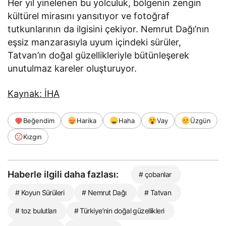
Her yıl yinelenen bu yolculuk, bölgenin zengin
kültürel mirasını yansıtıyor ve fotoğraf
tutkunlarının da ilgisini çekiyor. Nemrut Dağı’nın
eşsiz manzarasıyla uyum içindeki sürüler,
Tatvan’ın doğal güzellikleriyle bütünleşerek
unutulmaz kareler oluşturuyor.
Kaynak: İHA
Beğendim
Harika
Haha
Vay
Üzgün
Kızgın
Haberle ilgili daha fazlası:
# çobanlar
# Koyun Sürüleri
# Nemrut Dağı
# Tatvan
# toz bulutları
# Türkiye’nin doğal güzellikleri