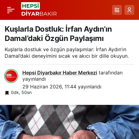
Tatvan Yayla Göçü:
Paylaş
Nemrut Dağı
Kuşlarla Dostluk: İrfan Aydın’ın
Damal’daki Özgün Paylaşımı
Eteklerinde Yazın
Kuşlarla dostluk ve özgün paylaşımlar: İrfan Aydın’ın
Damal’daki deneyimini sıcak ve akıcı bir dille okuyun.
Görsel Şöleni
Hepsi Diyarbakır Haber Merkezi
tarafından
yayınlandı
29 Haziran 2026, 11:44
yayınlandı
0dk, 50sn