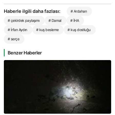
Haberle ilgili daha fazlası:
# Ardahan
# çekirdek paylaşımı
# Damal
# İHA
# İrfan Aydın
# kuş besleme
# kuş dostluğu
# serçe
Benzer Haberler