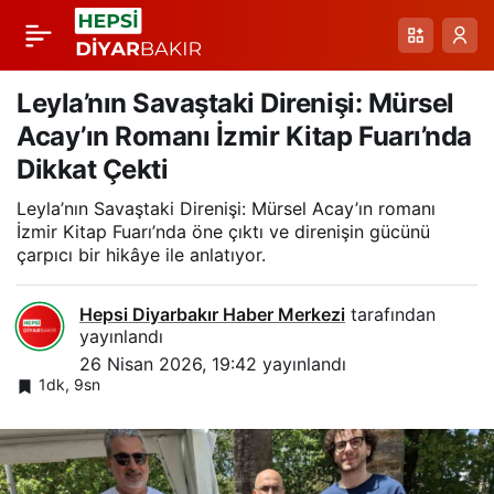
Gaz Kaçakları ve LPG
Paylaş
Aracı Yangını:
Leyla’nın Savaştaki Direnişi: Mürsel
Acay’ın Romanı İzmir Kitap Fuarı’nda
Diyarbakır’ın Çınar
Dikkat Çekti
Leyla’nın Savaştaki Direnişi: Mürsel Acay’ın romanı
İlçesindeki Olay
İzmir Kitap Fuarı’nda öne çıktı ve direnişin gücünü
çarpıcı bir hikâye ile anlatıyor.
Hepsi Diyarbakır Haber Merkezi
tarafından
yayınlandı
26 Nisan 2026, 19:42
yayınlandı
1dk, 9sn