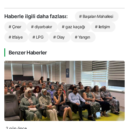
Haberle ilgili daha fazlası:
# Başalan Mahallesi
# Çınar
# diyarbakır
# gaz kaçağı
# iletişim
# itfaiye
# LPG
# Olay
# Yangın
Benzer Haberler
2 gün önce