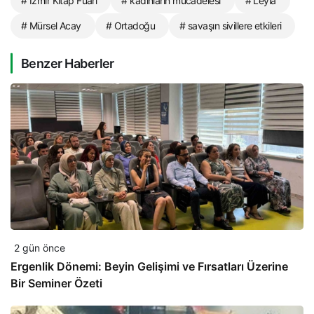
# İzmir Kitap Fuarı
# kadınların mücadelesi
# Leyla
# Mürsel Acay
# Ortadoğu
# savaşın sivillere etkileri
Benzer Haberler
2 gün önce
Ergenlik Dönemi: Beyin Gelişimi ve Fırsatları Üzerine
Bir Seminer Özeti