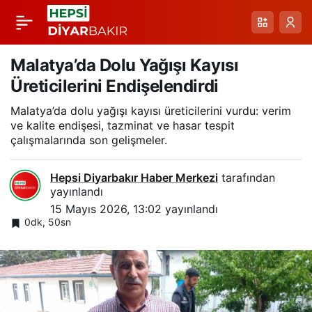
Damal Seyitören Köyü
Paylaş
İlkokulundan Dünya
Malatya’da Dolu Yağışı Kayısı
Üreticilerini Endişelendirdi
Çiftçiler Günü Anması
Malatya’da dolu yağışı kayısı üreticilerini vurdu: verim
ve kalite endişesi, tazminat ve hasar tespit
çalışmalarında son gelişmeler.
Hepsi Diyarbakır Haber Merkezi
tarafından
yayınlandı
15 Mayıs 2026, 13:02
yayınlandı
0dk, 50sn