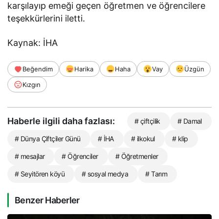
karşılayıp emeği geçen öğretmen ve öğrencilere
teşekkürlerini iletti.
Kaynak: İHA
Beğendim
Harika
Haha
Vay
Üzgün
Kızgın
Haberle ilgili daha fazlası:
# çiftçilik
# Damal
# Dünya Çiftçiler Günü
# İHA
# ilkokul
# klip
# mesajlar
# Öğrenciler
# Öğretmenler
# Seyitören köyü
# sosyal medya
# Tarım
Benzer Haberler