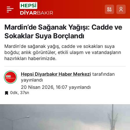
Bingöl Karlıova’da
Paylaş
Nisan Karı: Baharın
Mardin’de Sağanak Yağışı: Cadde ve
Sokaklar Suya Borçlandı
Habercisi Beyaz Tatil
Mardin'de sağanak yağış, cadde ve sokakları suya
boğdu; anlık görüntüler, etkili ulaşım ve vatandaşların
hazırlıkları haberimizde.
Hepsi Diyarbakır Haber Merkezi
tarafından
yayınlandı
20 Nisan 2026, 16:07
yayınlandı
0dk, 37sn