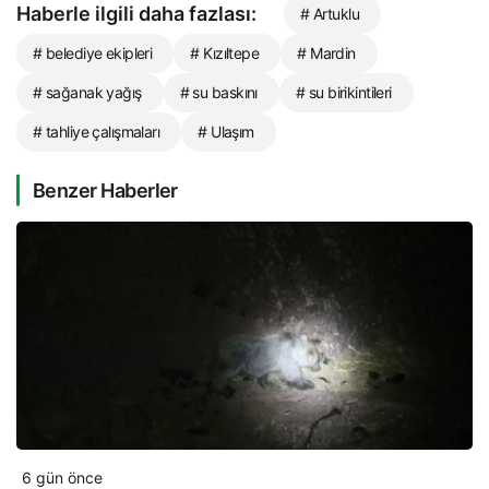
Haberle ilgili daha fazlası:
# Artuklu
# belediye ekipleri
# Kızıltepe
# Mardin
# sağanak yağış
# su baskını
# su birikintileri
# tahliye çalışmaları
# Ulaşım
Benzer Haberler
6 gün önce