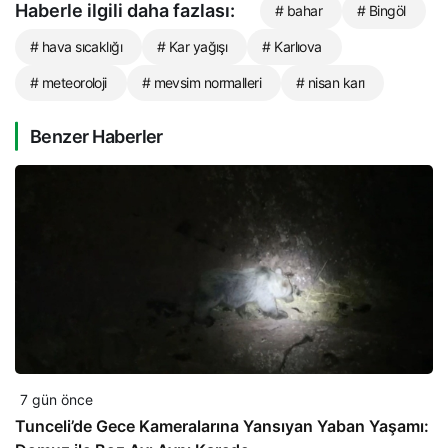
Haberle ilgili daha fazlası:
# bahar
# Bingöl
# hava sıcaklığı
# Kar yağışı
# Karlıova
# meteoroloji
# mevsim normalleri
# nisan karı
Benzer Haberler
7 gün önce
Tunceli’de Gece Kameralarına Yansıyan Yaban Yaşamı: