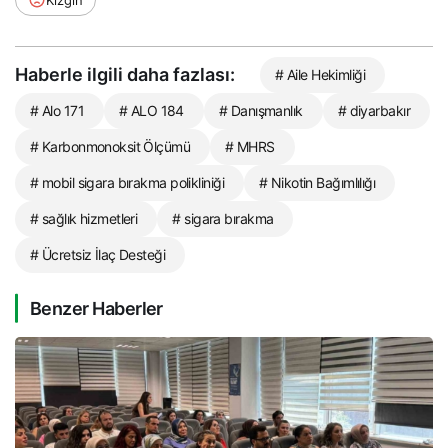
Haberle ilgili daha fazlası:
# Aile Hekimliği
# Alo 171
# ALO 184
# Danışmanlık
# diyarbakır
# Karbonmonoksit Ölçümü
# MHRS
# mobil sigara bırakma polikliniği
# Nikotin Bağımlılığı
# sağlık hizmetleri
# sigara bırakma
# Ücretsiz İlaç Desteği
Benzer Haberler