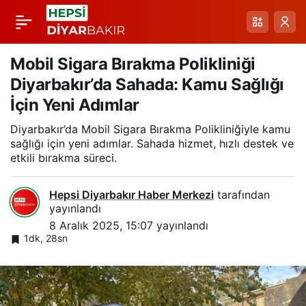
Çermik Devlet
Paylaş
Hastanesi
Mobil Sigara Bırakma Polikliniği
Diyarbakır’da Sahada: Kamu Sağlığı
Otoparkında
İçin Yeni Adımlar
Diyarbakır’da Mobil Sigara Bırakma Polikliniğiyle kamu
Genişletme ve
sağlığı için yeni adımlar. Sahada hizmet, hızlı destek ve
etkili bırakma süreci.
Modernizasyon
Hepsi Diyarbakır Haber Merkezi
tarafından
Başladı
yayınlandı
8 Aralık 2025, 15:07
yayınlandı
1dk, 28sn