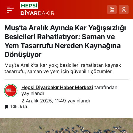
Karlıova’da Sabah
Paylaş
Beyaz Bir Tablo: Kar
Muș’ta Aralık Ayında Kar Yağışsızlığı
Besicileri Rahatlatıyor: Saman ve
Yağışı Şehri Sardı
Yem Tasarrufu Nereden Kaynağına
Dönüşüyor
Muș’ta Aralık’ta kar yok; besicileri rahatlatan kaynak
tasarrufu, saman ve yem için güvenilir çözümler.
Hepsi Diyarbakır Haber Merkezi
tarafından
yayınlandı
2 Aralık 2025, 11:49
yayınlandı
1dk, 8sn