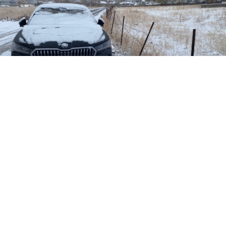
0
Karlıova ilçesi, gece boyunca düştüğü karla yeni
bir beyaz tabloya dönüştü. Bölgeye yönelen
meteoroloji uyarılarıyla Bingöl merkezinde
yağışlar yağmur olarak kayda geçti; bu durum
gece saatlerinde sıcaklıkların düşüşüyle birlikte
yüksek kesimlerde kar biçimini aldı.