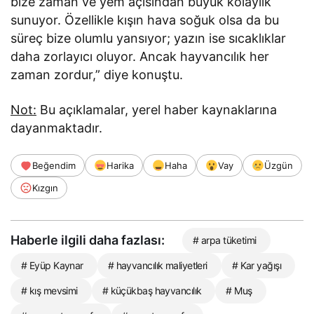
bize zaman ve yem açısından büyük kolaylık
sunuyor. Özellikle kışın hava soğuk olsa da bu
süreç bize olumlu yansıyor; yazın ise sıcaklıklar
daha zorlayıcı oluyor. Ancak hayvancılık her
zaman zordur,” diye konuştu.
Not:
Bu açıklamalar, yerel haber kaynaklarına
dayanmaktadır.
Beğendim
Harika
Haha
Vay
Üzgün
Kızgın
Haberle ilgili daha fazlası:
# arpa tüketimi
# Eyüp Kaynar
# hayvancılık maliyetleri
# Kar yağışı
# kış mevsimi
# küçükbaş hayvancılık
# Muş