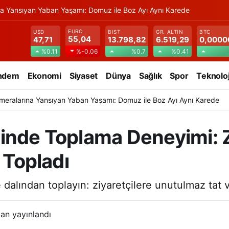
na Yansıyan Yaban Yaşamı: Domuz ile Boz Ayı Aynı Karede
EURO
USD
BIST
GR. ALTIN
BTC
55,04
47,71
13.798,82
6.519,29
0,0000
%0.11
%0.7
%0.41
%-0.06
ndem
Ekonomi
Siyaset
Dünya
Sağlık
Spor
Teknoloj
meralarına Yansıyan Yaban Yaşamı: Domuz ile Boz Ayı Aynı Karede
inde Toplama Deneyimi: Z
 Topladı
 dalından toplayın: ziyaretçilere unutulmaz tat 
an yayınlandı