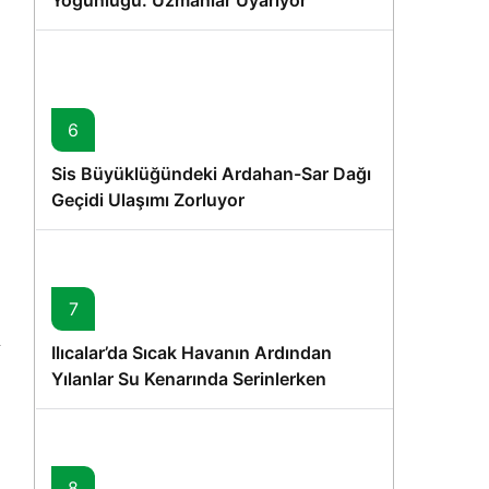
Yoğunluğu: Uzmanlar Uyarıyor
6
Sis Büyüklüğündeki Ardahan-Sar Dağı
Geçidi Ulaşımı Zorluyor
7
Ilıcalar’da Sıcak Havanın Ardından
Yılanlar Su Kenarında Serinlerken
Görüntülendi
8