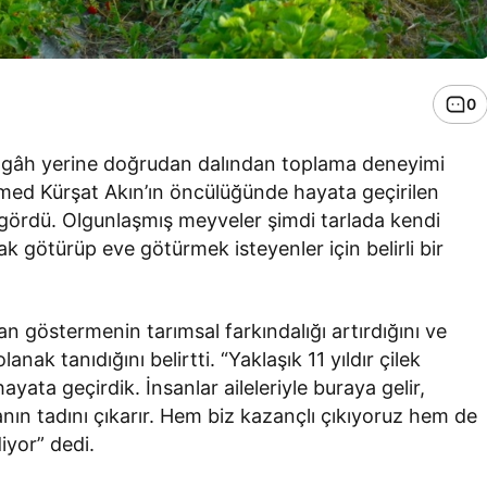
0
tezgâh yerine doğrudan dalından toplama deneyimi
d Kürşat Akın’ın öncülüğünde hayata geçirilen
 gördü. Olgunlaşmış meyveler şimdi tarlada kendi
k götürüp eve götürmek isteyenler için belirli bir
dan göstermenin tarımsal farkındalığı artırdığını ve
nak tanıdığını belirtti. “Yaklaşık 11 yıldır çilek
ayata geçirdik. İnsanlar aileleriyle buraya gelir,
anın tadını çıkarır. Hem biz kazançlı çıkıyoruz hem de
diyor” dedi.