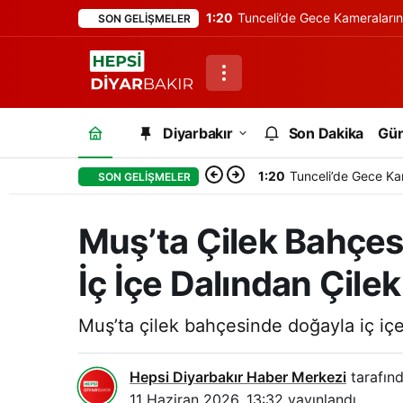
1:20
Tunceli’de Gece Kameraları
SON GELIŞMELER
Diyarbakır
Son Dakika
Gü
1:20
Tunceli’de Gece Ka
SON GELIŞMELER
Muş’ta Çilek Bahçes
İç İçe Dalından Çilek
Muş’ta çilek bahçesinde doğayla iç içe
Hepsi Diyarbakır Haber Merkezi
tarafınd
11 Haziran 2026, 13:32
yayınlandı