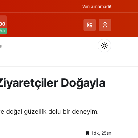
Veri alınamadı!
00
%0
i
iyaretçiler Doğayla
Gündüz Modu
Gündüz modunu seçin.
ve doğal güzellik dolu bir deneyim.
Gece Modu
Gece modunu seçin.
1dk, 25sn