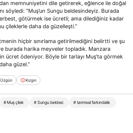
dan memnuniyetini dile getirerek, eğlence ile doğal
nı söyledi: “Muş’un Sungu beldesindeyiz. Burada
erbest, götürmek ise ücretli; ama dilediğiniz kadar
u çileklerle daha da güzelleşti.”
nin hiçbir sınırlama getirilmediğini belirtti ve şu
k ve burada harika meyveler topladık. Manzara
in ücret ödeniyor. Böyle bir tarlayı Muş’ta görmek
 daha güzel.”
Üzgün
Kızgın
# Muş çilek
# Sungu beldesi
# tarımsal farkındalık