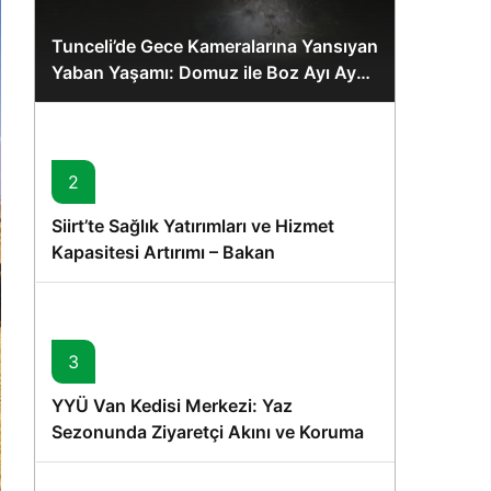
Tunceli’de Gece Kameralarına Yansıyan
Yaban Yaşamı: Domuz ile Boz Ayı Aynı
Karede
2
Siirt’te Sağlık Yatırımları ve Hizmet
Kapasitesi Artırımı – Bakan
Memişoğlu’nun Ziyareti
3
YYÜ Van Kedisi Merkezi: Yaz
Sezonunda Ziyaretçi Akını ve Koruma
Vurgusu