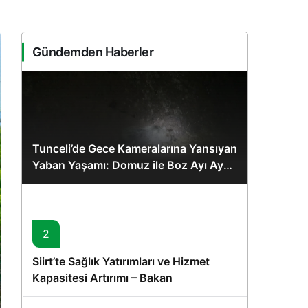
Sistem Modu
Sistem modunu seçin.
Gündemden Haberler
Tunceli’de Gece Kameralarına Yansıyan
Yaban Yaşamı: Domuz ile Boz Ayı Aynı
Karede
2
Siirt’te Sağlık Yatırımları ve Hizmet
Kapasitesi Artırımı – Bakan
Memişoğlu’nun Ziyareti