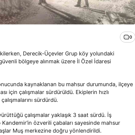
0
tkilerken, Derecik-Üçevler Grup köy yolundaki
güvenli bölgeye alınmak üzere İl Özel İdaresi
onucunda kaynaklanan bu mahsur durumunda, ilçeye
ı için çalışmalar sürdürüldü. Ekiplerin hızlı
 çalışmalarını sürdürdü.
yürüttüğü çalışmalar yaklaşık 3 saat sürdü. İş
p Kandemir’in özverili çabaları sayesinde mahsur
daşlar Muş merkezine doğru yönlendirildi.