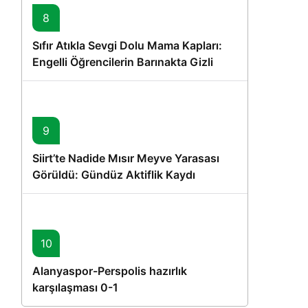
8
Sıfır Atıkla Sevgi Dolu Mama Kapları:
Engelli Öğrencilerin Barınakta Gizli
Dostları İçin Gönüllü Proje
9
Siirt’te Nadide Mısır Meyve Yarasası
Görüldü: Gündüz Aktiflik Kaydı
10
Alanyaspor-Perspolis hazırlık
karşılaşması 0-1