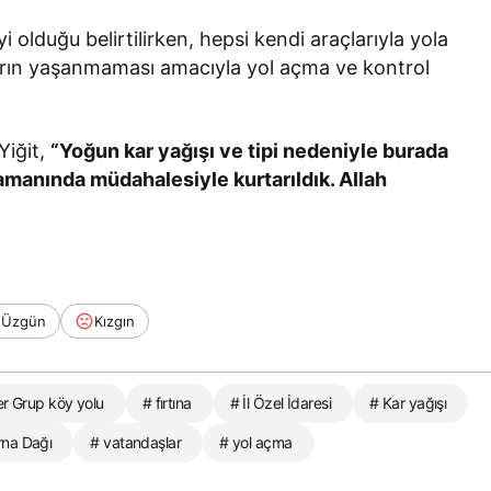
 olduğu belirtilirken, hepsi kendi araçlarıyla yola
arın yaşanmaması amacıyla yol açma ve kontrol
iğit,
“Yoğun kar yağışı ve tipi nedeniyle burada
 zamanında müdahalesiyle kurtarıldık. Allah
Üzgün
Kızgın
r Grup köy yolu
# fırtına
# İl Özel İdaresi
# Kar yağışı
rna Dağı
# vatandaşlar
# yol açma