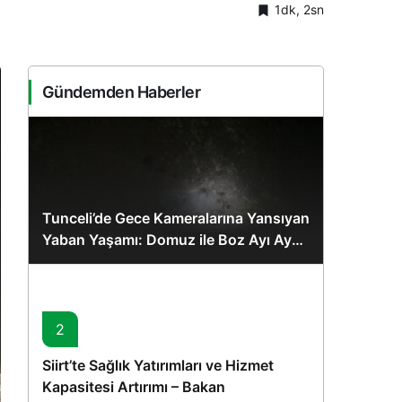
1dk, 2sn
Sistem Modu
Sistem modunu seçin.
Gündemden Haberler
Tunceli’de Gece Kameralarına Yansıyan
Yaban Yaşamı: Domuz ile Boz Ayı Aynı
Karede
2
Siirt’te Sağlık Yatırımları ve Hizmet
Kapasitesi Artırımı – Bakan