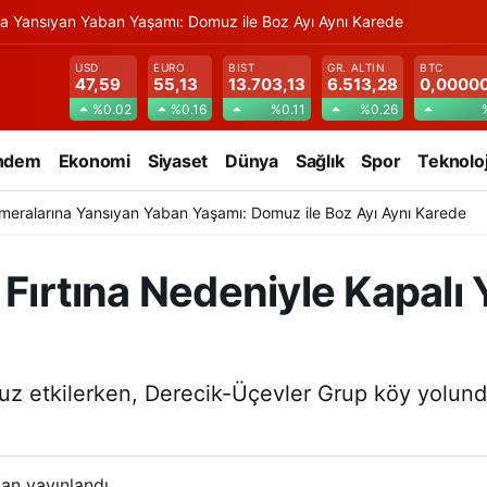
na Yansıyan Yaban Yaşamı: Domuz ile Boz Ayı Aynı Karede
USD
EURO
BIST
GR. ALTIN
BTC
47,59
55,13
13.703,13
6.513,28
0,0000
%0.02
%0.16
%0.11
%0.26
ndem
Ekonomi
Siyaset
Dünya
Sağlık
Spor
Teknoloj
meralarına Yansıyan Yaban Yaşamı: Domuz ile Boz Ayı Aynı Karede
Fırtına Nedeniyle Kapalı Yo
suz etkilerken, Derecik-Üçevler Grup köy yolunda
an yayınlandı