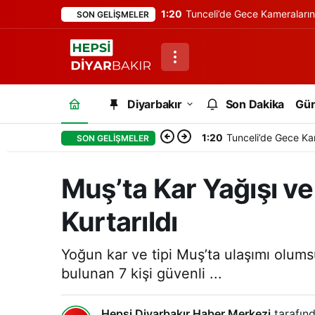
1:20
Tunceli’de Gece Kameraları
SON GELIŞMELER
Diyarbakır
Son Dakika
Gü
1:20
Tunceli’de Gece Ka
SON GELIŞMELER
Muş’ta Kar Yağışı ve 
Kurtarıldı
Yoğun kar ve tipi Muş’ta ulaşımı olum
bulunan 7 kişi güvenli ...
Hepsi Diyarbakır Haber Merkezi
tarafınd