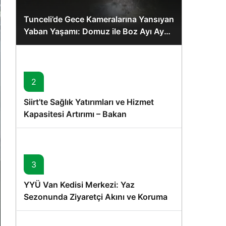
Tunceli’de Gece Kameralarına Yansıyan
Yaban Yaşamı: Domuz ile Boz Ayı Aynı
Karede
2
Siirt’te Sağlık Yatırımları ve Hizmet
Kapasitesi Artırımı – Bakan
Memişoğlu’nun Ziyareti
3
YYÜ Van Kedisi Merkezi: Yaz
Sezonunda Ziyaretçi Akını ve Koruma
Vurgusu