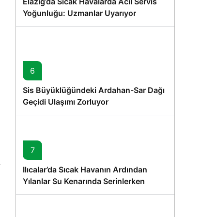
Elazığ’da Sıcak Havalarda Acil Servis
Yoğunluğu: Uzmanlar Uyarıyor
6
Sis Büyüklüğündeki Ardahan-Sar Dağı
Geçidi Ulaşımı Zorluyor
7
Ilıcalar’da Sıcak Havanın Ardından
Yılanlar Su Kenarında Serinlerken
Görüntülendi