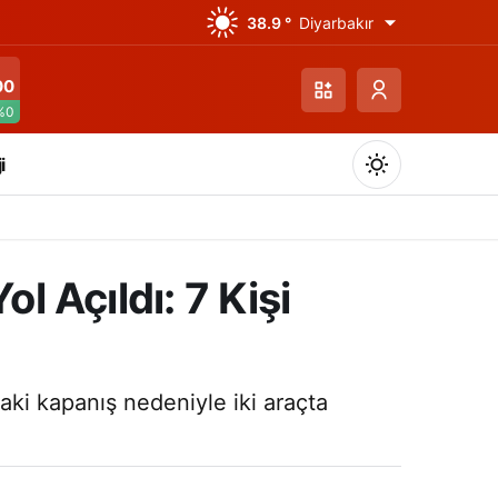
38.9 °
Diyarbakır
00
%0
i
l Açıldı: 7 Kişi
Gündüz Modu
Gündüz modunu seçin.
ki kapanış nedeniyle iki araçta
Gece Modu
Gece modunu seçin.