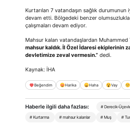
Kurtarılan 7 vatandaşın sağlık durumunun iyi
devam etti. Bölgedeki benzer olumsuzlukl
çalışmaları devam ediyor.
Mahsur kalan vatandaşlardan Muhammed Y
mahsur kaldık. İl Özel İdaresi ekiplerinin
devletimize zeval vermesin.”
dedi.
Kaynak: İHA
Beğendim
Harika
Haha
Vay
Haberle ilgili daha fazlası:
# Derecik-Üçevle
# Kurtarma
# mahsur kalanlar
# Muş
# Tu