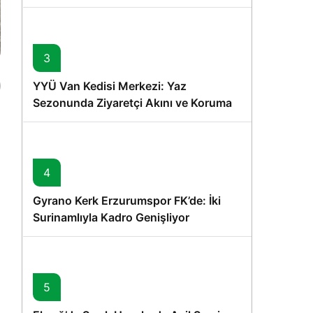
Memişoğlu’nun Ziyareti
3
YYÜ Van Kedisi Merkezi: Yaz
Sezonunda Ziyaretçi Akını ve Koruma
Vurgusu
4
Gyrano Kerk Erzurumspor FK’de: İki
Surinamlıyla Kadro Genişliyor
5