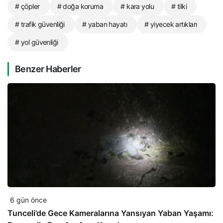
# çöpler
# doğa koruma
# kara yolu
# tilki
# trafik güvenliği
# yaban hayatı
# yiyecek artıkları
# yol güvenliği
Benzer Haberler
6 gün önce
Tunceli’de Gece Kameralarına Yansıyan Yaban Yaşamı: