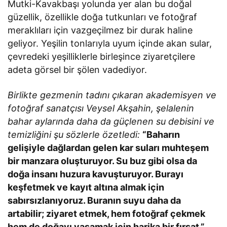
Mutki-Kavakbaşı yolunda yer alan bu doğal
güzellik, özellikle doğa tutkunları ve fotoğraf
meraklıları için vazgeçilmez bir durak haline
geliyor. Yeşilin tonlarıyla uyum içinde akan sular,
çevredeki yeşilliklerle birleşince ziyaretçilere
adeta görsel bir şölen vadediyor.
Birlikte gezmenin tadını çıkaran akademisyen ve
fotoğraf sanatçısı Veysel Akşahin, şelalenin
bahar aylarında daha da güçlenen su debisini ve
temizliğini şu sözlerle özetledi:
“Baharın
gelişiyle dağlardan gelen kar suları muhteşem
bir manzara oluşturuyor. Su buz gibi olsa da
doğa insanı huzura kavuşturuyor. Burayı
keşfetmek ve kayıt altına almak için
sabırsızlanıyoruz. Buranın suyu daha da
artabilir; ziyaret etmek, hem fotoğraf çekmek
hem de doğayı yaşamak için harika bir fırsat.”