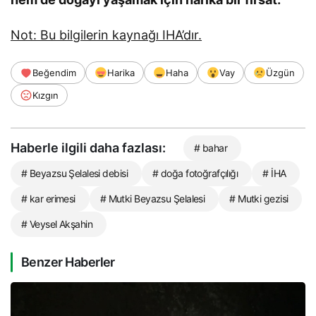
Not: Bu bilgilerin kaynağı IHA’dır.
Beğendim
Harika
Haha
Vay
Üzgün
Kızgın
Haberle ilgili daha fazlası:
# bahar
# Beyazsu Şelalesi debisi
# doğa fotoğrafçılığı
# İHA
# kar erimesi
# Mutki Beyazsu Şelalesi
# Mutki gezisi
# Veysel Akşahin
Benzer Haberler