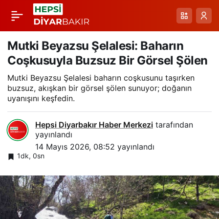
Yol Kenarındaki Artık
Paylaş
Yiyecekler ve Çöpler:
Mutki Beyazsu Şelalesi: Baharın
Coşkusuyla Buzsuz Bir Görsel Şölen
Yaban Hayatı ve Trafik
Mutki Beyazsu Şelalesi baharın coşkusunu taşırken
buzsuz, akışkan bir görsel şölen sunuyor; doğanın
İçin Tehditler
uyanışını keşfedin.
Hepsi Diyarbakır Haber Merkezi
tarafından
yayınlandı
14 Mayıs 2026, 08:52
yayınlandı
1dk, 0sn