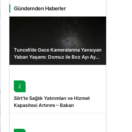
Sistem Modu
Gündemden Haberler
Sistem modunu seçin.
Tunceli’de Gece Kameralarına Yansıyan
Yaban Yaşamı: Domuz ile Boz Ayı Aynı
Karede
2
Siirt’te Sağlık Yatırımları ve Hizmet
Kapasitesi Artırımı – Bakan
Memişoğlu’nun Ziyareti