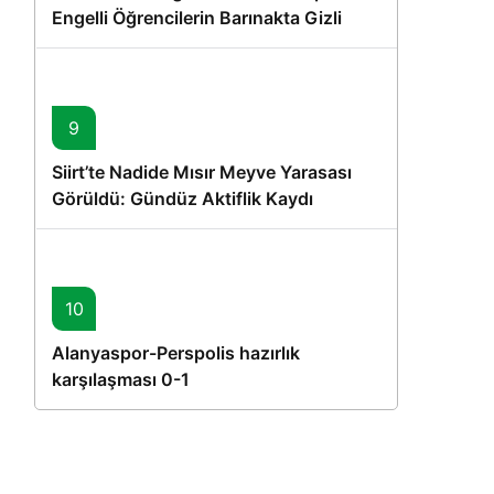
Engelli Öğrencilerin Barınakta Gizli
Dostları İçin Gönüllü Proje
9
Siirt’te Nadide Mısır Meyve Yarasası
Görüldü: Gündüz Aktiflik Kaydı
10
Alanyaspor-Perspolis hazırlık
karşılaşması 0-1