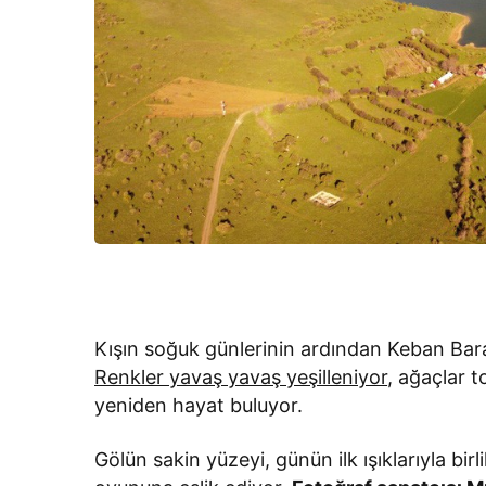
Kışın soğuk günlerinin ardından Keban Bara
Renkler yavaş yavaş yeşilleniyor
, ağaçlar 
yeniden hayat buluyor.
Gölün sakin yüzeyi, günün ilk ışıklarıyla birl