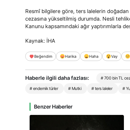
Resmî bilgilere göre, ters lalelerin doğadan
cezasına yükseltilmiş durumda. Nesli tehli
Kanunu kapsamındaki ağır yaptırımlarla des
Kaynak: İHA
Beğendim
Harika
Haha
Vay
Haberle ilgili daha fazlası:
# 700 bin TL ce
# endemik türler
# Mutki
# ters laleler
# Y
Benzer Haberler