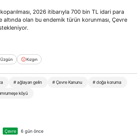
 koparılması, 2026 itibarıyla 700 bin TL idari para
ke altında olan bu endemik türün korunması, Çevre
tekleniyor.
Üzgün
Kızgın
za
# ağlayan gelin
# Çevre Kanunu
# doğa koruma
umrumeşe köyü
Çevre
6 gün önce