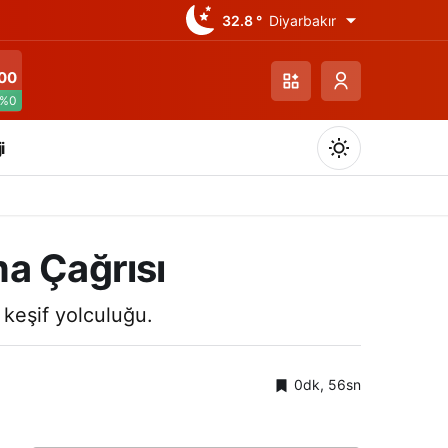
32.8 °
Diyarbakır
00
%0
i
ma Çağrısı
Gündüz Modu
 keşif yolculuğu.
Gündüz modunu seçin.
0dk, 56sn
Gece Modu
Gece modunu seçin.