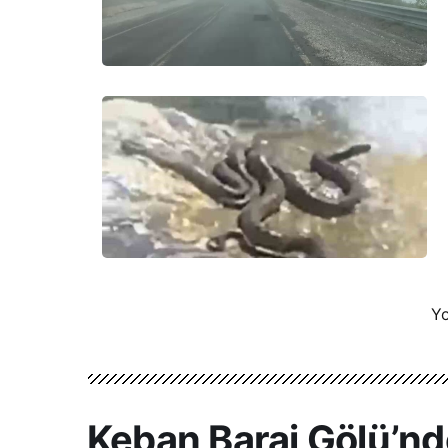
Yo
Keban Baraj Gölü’nd