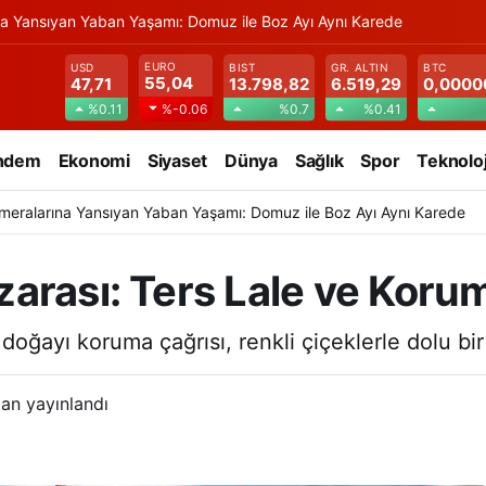
na Yansıyan Yaban Yaşamı: Domuz ile Boz Ayı Aynı Karede
EURO
USD
BIST
GR. ALTIN
BTC
55,04
47,71
13.798,82
6.519,29
0,0000
%0.11
%0.7
%0.41
%-0.06
ndem
Ekonomi
Siyaset
Dünya
Sağlık
Spor
Teknoloj
meralarına Yansıyan Yaban Yaşamı: Domuz ile Boz Ayı Aynı Karede
arası: Ters Lale ve Koru
doğayı koruma çağrısı, renkli çiçeklerle dolu bir
an yayınlandı