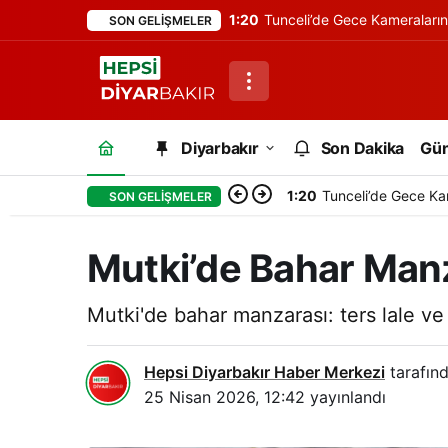
1:20
Tunceli’de Gece Kameraları
SON GELIŞMELER
Diyarbakır
Son Dakika
Gü
1:20
Tunceli’de Gece Ka
SON GELIŞMELER
Mutki’de Bahar Manz
Mutki'de bahar manzarası: ters lale ve 
Hepsi Diyarbakır Haber Merkezi
tarafınd
25 Nisan 2026, 12:42
yayınlandı