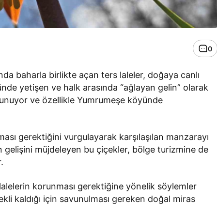
0
ında baharla birlikte açan ters laleler, doğaya canlı
ünde yetişen ve halk arasında “ağlayan gelin” olarak
en sunuyor ve özellikle Yumrumeşe köyünde
ması gerektiğini vurgulayarak karşılaşılan manzarayı
gelişini müjdeleyen bu çiçekler, bölge turizmine de
.
rs lalelerin korunması gerektiğine yönelik söylemler
çekli kaldığı için savunulması gereken doğal miras