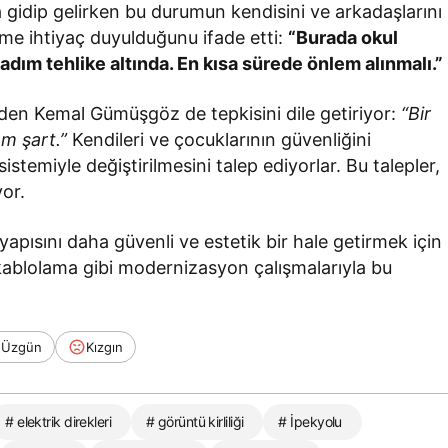
a gidip gelirken bu durumun kendisini ve arkadaşlarını
züme ihtiyaç duyulduğunu ifade etti:
“Burada okul
dım tehlike altında. En kısa sürede önlem alınmalı.”
den Kemal Gümüşgöz de tepkisini dile getiriyor:
“Bir
em şart.”
Kendileri ve çocuklarının güvenliğini
stemiyle değiştirilmesini talep ediyorlar. Bu talepler,
yor.
tyapısını daha güvenli ve estetik bir hale getirmek için
 kablolama gibi modernizasyon çalışmalarıyla bu
Üzgün
Kızgın
# elektrik direkleri
# görüntü kirliliği
# İpekyolu