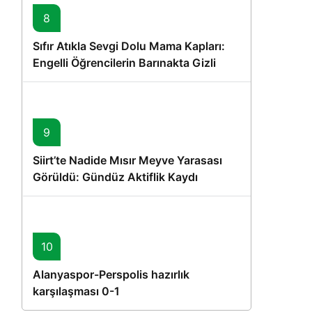
8
Sıfır Atıkla Sevgi Dolu Mama Kapları:
Engelli Öğrencilerin Barınakta Gizli
Dostları İçin Gönüllü Proje
9
Siirt’te Nadide Mısır Meyve Yarasası
Görüldü: Gündüz Aktiflik Kaydı
10
Alanyaspor-Perspolis hazırlık
karşılaşması 0-1