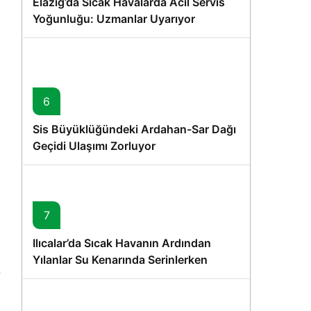
Elazığ’da Sıcak Havalarda Acil Servis
Yoğunluğu: Uzmanlar Uyarıyor
6
Sis Büyüklüğündeki Ardahan-Sar Dağı
Geçidi Ulaşımı Zorluyor
7
Ilıcalar’da Sıcak Havanın Ardından
Yılanlar Su Kenarında Serinlerken
Görüntülendi