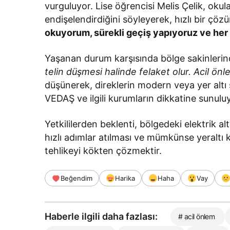
vurguluyor. Lise öğrencisi Melis Çelik, okul
endişelendirdiğini söyleyerek, hızlı bir çö
okuyorum, sürekli geçiş yapıyoruz ve her a
Yaşanan durum karşısında bölge sakinlerin
telin düşmesi halinde felaket olur. Acil önl
düşünerek, direklerin modern veya yer altı si
VEDAŞ ve ilgili kurumların dikkatine sunulu
Yetkililerden beklenti, bölgedeki elektrik al
hızlı adımlar atılması ve mümkünse yeraltı
tehlikeyi kökten çözmektir.
Beğendim
Harika
Haha
Vay
Haberle ilgili daha fazlası:
# acil önlem