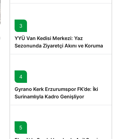
Memişoğlu’nun Ziyareti
3
YYÜ Van Kedisi Merkezi: Yaz
Sezonunda Ziyaretçi Akını ve Koruma
Vurgusu
4
Gyrano Kerk Erzurumspor FK’de: İki
Surinamlıyla Kadro Genişliyor
5