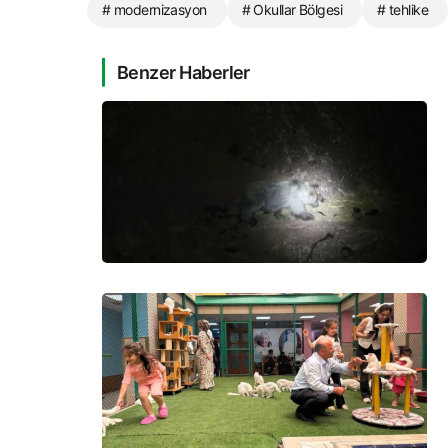
# modernizasyon
# Okullar Bölgesi
# tehlike
Benzer Haberler