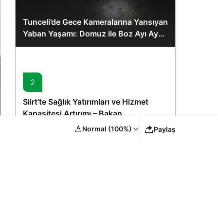
Tunceli’de Gece Kameralarına Yansıyan
Yaban Yaşamı: Domuz ile Boz Ayı Aynı
Karede
2
Siirt’te Sağlık Yatırımları ve Hizmet
Kapasitesi Artırımı – Bakan
Memişoğlu’nun Ziyareti
Normal (100%)
Paylaş
3
YYÜ Van Kedisi Merkezi: Yaz
Sezonunda Ziyaretçi Akını ve Koruma
Vurgusu