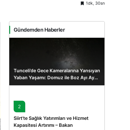
1dk, 30sn
Sistem Modu
Sistem modunu seçin.
Gündemden Haberler
Tunceli’de Gece Kameralarına Yansıyan
Yaban Yaşamı: Domuz ile Boz Ayı Aynı
Karede
2
Siirt’te Sağlık Yatırımları ve Hizmet
Kapasitesi Artırımı – Bakan