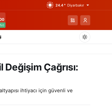
24.4 °
Diyarbakır
00
%0
i
il Değişim Çağrısı:
Gündüz Modu
Gündüz modunu seçin.
ltyapısı ihtiyacı için güvenli ve
Gece Modu
Gece modunu seçin.