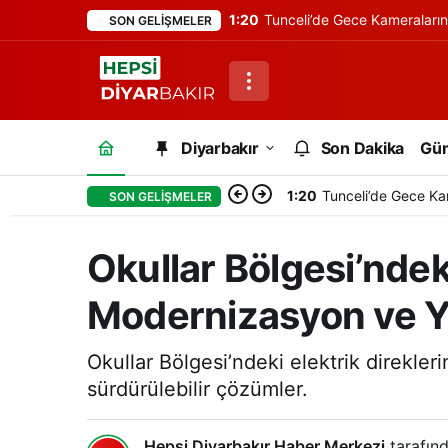
1:20
Tunceli’de Gece Kameraları
SON GELIŞMELER
Diyarbakır
Son Dakika
Gü
1:20
Tunceli’de Gece Ka
SON GELIŞMELER
Okullar Bölgesi’ndeki
Modernizasyon ve Yer
Okullar Bölgesi’ndeki elektrik direkleri
sürdürülebilir çözümler.
Hepsi Diyarbakır Haber Merkezi
tarafınd