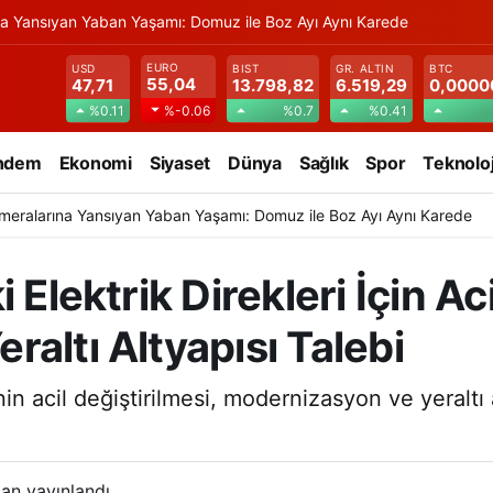
na Yansıyan Yaban Yaşamı: Domuz ile Boz Ayı Aynı Karede
EURO
USD
BIST
GR. ALTIN
BTC
55,04
47,71
13.798,82
6.519,29
0,0000
%0.11
%0.7
%0.41
%-0.06
ndem
Ekonomi
Siyaset
Dünya
Sağlık
Spor
Teknoloj
meralarına Yansıyan Yaban Yaşamı: Domuz ile Boz Ayı Aynı Karede
 Elektrik Direkleri İçin Ac
altı Altyapısı Talebi
nin acil değiştirilmesi, modernizasyon ve yeraltı a
an yayınlandı