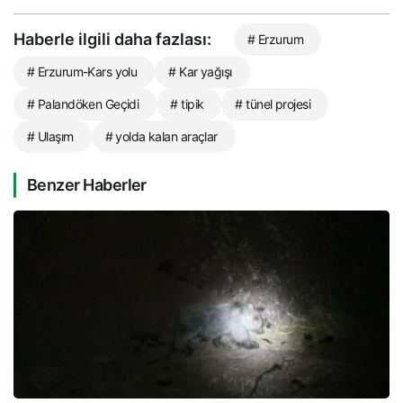
Haberle ilgili daha fazlası:
# Erzurum
# Erzurum-Kars yolu
# Kar yağışı
# Palandöken Geçidi
# tipik
# tünel projesi
# Ulaşım
# yolda kalan araçlar
Benzer Haberler