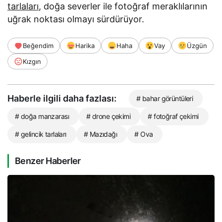
tarlaları
, doğa severler ile fotoğraf meraklılarının
uğrak noktası olmayı sürdürüyor.
Beğendim
Harika
Haha
Vay
Üzgün
Kızgın
Haberle ilgili daha fazlası:
# bahar görüntüleri
# doğa manzarası
# drone çekimi
# fotoğraf çekimi
# gelincik tarlaları
# Mazıdağı
# Ova
Benzer Haberler