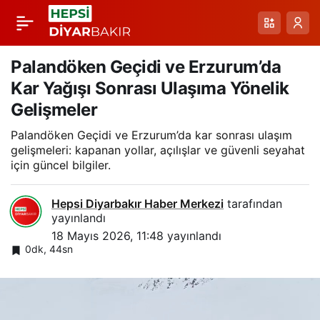
Mazıdağı Gelincik
Paylaş
Tarlalarının Bahar
Palandöken Geçidi ve Erzurum’da
Kar Yağışı Sonrası Ulaşıma Yönelik
Işığıyla Canlanan
Gelişmeler
Palandöken Geçidi ve Erzurum’da kar sonrası ulaşım
Manzarası
gelişmeleri: kapanan yollar, açılışlar ve güvenli seyahat
için güncel bilgiler.
Hepsi Diyarbakır Haber Merkezi
tarafından
yayınlandı
18 Mayıs 2026, 11:48
yayınlandı
0dk, 44sn