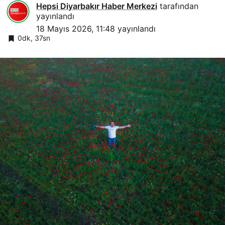
Hepsi Diyarbakır Haber Merkezi
tarafından
yayınlandı
18 Mayıs 2026, 11:48
yayınlandı
0dk, 37sn