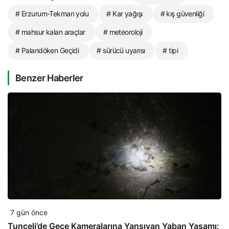
# Erzurum-Tekman yolu
# Kar yağışı
# kış güvenliği
# mahsur kalan araçlar
# meteoroloji
# Palandöken Geçidi
# sürücü uyarısı
# tipi
Benzer Haberler
7 gün önce
Tunceli’de Gece Kameralarına Yansıyan Yaban Yaşamı: