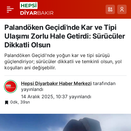
Kapsama Genişleyen
Paylaş
Karla Mücadele: 26
Palandöken Geçidi’nde Kar ve Tipi
Ulaşımı Zorlu Hale Getirdi: Sürücüler
Yerleşim Yeri İçin
Dikkatli Olsun
Palandöken Geçidi'nde yoğun kar ve tipi sürüşü
Yollar Yeniden
güçlendiriyor; sürücüler dikkatli ve temkinli olsun, yol
koşulları ani değişebilir.
Ulaşıma Açıldı
Hepsi Diyarbakır Haber Merkezi
tarafından
yayınlandı
14 Aralık 2025, 10:37
yayınlandı
0dk, 39sn