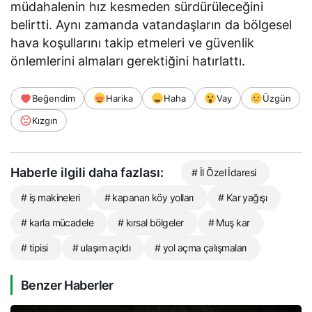
müdahalenin hız kesmeden sürdürüleceğini
belirtti. Aynı zamanda vatandaşların da bölgesel
hava koşullarını takip etmeleri ve güvenlik
önlemlerini almaları gerektiğini hatırlattı.
Beğendim
Harika
Haha
Vay
Üzgün
Kızgın
Haberle ilgili daha fazlası:
# İl Özel İdaresi
# iş makineleri
# kapanan köy yolları
# Kar yağışı
# karla mücadele
# kırsal bölgeler
# Muş kar
# tipisi
# ulaşım açıldı
# yol açma çalışmaları
Benzer Haberler