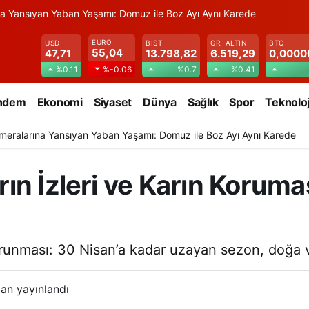
na Yansıyan Yaban Yaşamı: Domuz ile Boz Ayı Aynı Karede
EURO
USD
BIST
GR. ALTIN
BTC
55,04
47,71
13.798,82
6.519,29
0,0000
%0.11
%0.7
%0.41
%-0.06
ndem
Ekonomi
Siyaset
Dünya
Sağlık
Spor
Teknoloj
meralarına Yansıyan Yaban Yaşamı: Domuz ile Boz Ayı Aynı Karede
n İzleri ve Karın Koruma
orunması: 30 Nisan’a kadar uzayan sezon, doğa v
an yayınlandı