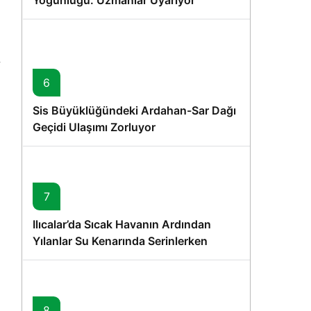
Yoğunluğu: Uzmanlar Uyarıyor
6
Sis Büyüklüğündeki Ardahan-Sar Dağı
Geçidi Ulaşımı Zorluyor
7
Ilıcalar’da Sıcak Havanın Ardından
Yılanlar Su Kenarında Serinlerken
Görüntülendi
8