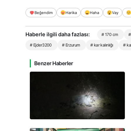
Beğendim
Harika
Haha
Vay
Haberle ilgili daha fazlası:
# 170 cm
#
# Ejder3200
# Erzurum
# kar kalınlığı
# k
Benzer Haberler