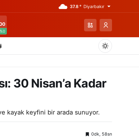
37.8 °
Diyarbakır
00
%0
i
sı: 30 Nisan’a Kadar
Gündüz Modu
Gündüz modunu seçin.
e kayak keyfini bir arada sunuyor.
Gece Modu
Gece modunu seçin.
0dk, 58sn