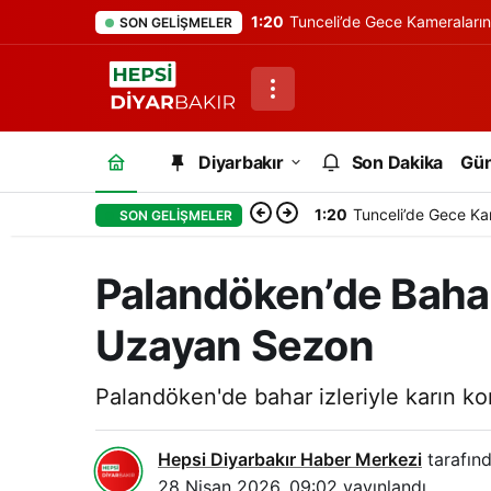
1:20
Tunceli’de Gece Kameraları
SON GELIŞMELER
Diyarbakır
Son Dakika
Gü
1:20
Tunceli’de Gece Ka
SON GELIŞMELER
Palandöken’de Baharı
Uzayan Sezon
Palandöken'de bahar izleriyle karın k
Hepsi Diyarbakır Haber Merkezi
tarafınd
28 Nisan 2026, 09:02
yayınlandı