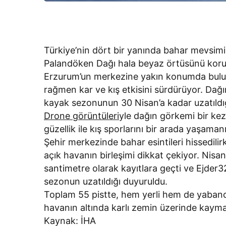
Türkiye’nin dört bir yanında bahar mevsim
Palandöken Dağı hala beyaz örtüsünü koruy
Erzurum’un merkezine yakın konumda bulu
rağmen kar ve kış etkisini sürdürüyor. Dağın
kayak sezonunun 30 Nisan’a kadar uzatıldığı 
Drone görüntüleri
yle dağın görkemi bir kez
güzellik ile kış sporlarını bir arada yaşamanı
Şehir merkezinde bahar esintileri hissedilir
açık havanın birleşimi dikkat çekiyor. Nisan
santimetre olarak kayıtlara geçti ve Ejder
sezonun uzatıldığı duyuruldu.
Toplam 55 pistte, hem yerli hem de yabancı
havanın altında karlı zemin üzerinde kayman
Kaynak: İHA