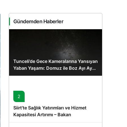
Sistem Modu
Sistem modunu seçin.
Gündemden Haberler
Tunceli’de Gece Kameralarına Yansıyan
Yaban Yaşamı: Domuz ile Boz Ayı Aynı
Karede
2
Siirt’te Sağlık Yatırımları ve Hizmet
Kapasitesi Artırımı – Bakan
Memişoğlu’nun Ziyareti