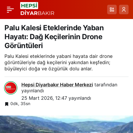
Ardanuç Yolunda
Paylaş
Karla Mücadele:
Palu Kalesi Eteklerinde Yaban
Hayatı: Dağ Keçilerinin Drone
Karayolları Ekipleri
Görüntüleri
Palu Kalesi eteklerinde yabani hayata dair drone
Açılışa Odaklandı
görüntüleriyle dağ keçilerini yakından keşfedin;
büyüleyici doğa ve özgürlük dolu anlar.
Hepsi Diyarbakır Haber Merkezi
tarafından
yayınlandı
25 Mart 2026, 12:47
yayınlandı
0dk, 35sn