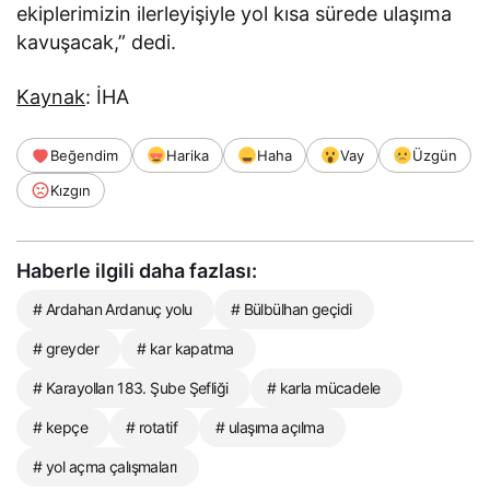
ekiplerimizin ilerleyişiyle yol kısa sürede ulaşıma
kavuşacak,” dedi.
Kaynak
: İHA
Beğendim
Harika
Haha
Vay
Üzgün
Kızgın
Haberle ilgili daha fazlası:
# Ardahan Ardanuç yolu
# Bülbülhan geçidi
# greyder
# kar kapatma
# Karayolları 183. Şube Şefliği
# karla mücadele
# kepçe
# rotatif
# ulaşıma açılma
# yol açma çalışmaları