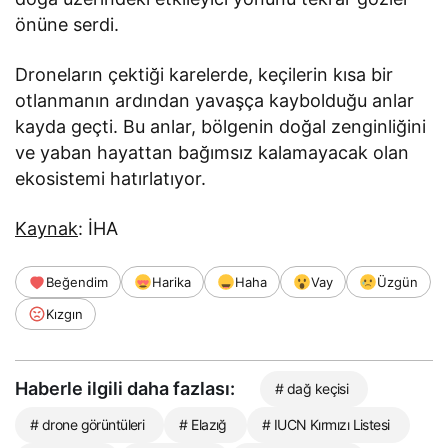
önüne serdi.
Droneların çektiği karelerde, keçilerin kısa bir
otlanmanın ardından yavaşça kaybolduğu anlar
kayda geçti. Bu anlar, bölgenin doğal zenginliğini
ve yaban hayattan bağımsız kalamayacak olan
ekosistemi hatırlatıyor.
Kaynak
: İHA
Beğendim
Harika
Haha
Vay
Üzgün
Kızgın
Haberle ilgili daha fazlası:
# dağ keçisi
# drone görüntüleri
# Elazığ
# IUCN Kırmızı Listesi