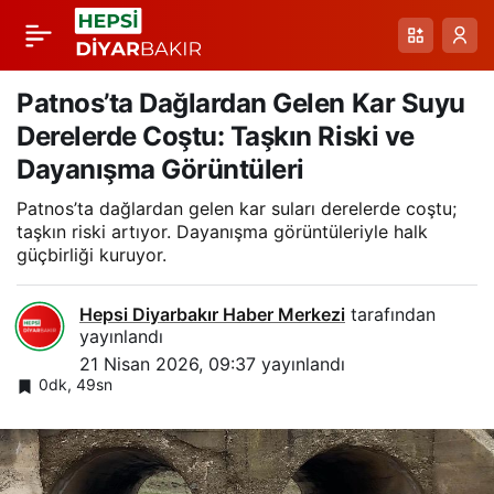
Kars ve Erzurum Yolu
Paylaş
Karla Büründü:
Patnos’ta Dağlardan Gelen Kar Suyu
Derelerde Coştu: Taşkın Riski ve
Nisanın Ortasında
Dayanışma Görüntüleri
Patnos’ta dağlardan gelen kar suları derelerde coştu;
Hızla Kar Yağışı ve
taşkın riski artıyor. Dayanışma görüntüleriyle halk
güçbirliği kuruyor.
Ulaşım Zorluğu
Hepsi Diyarbakır Haber Merkezi
tarafından
yayınlandı
21 Nisan 2026, 09:37
yayınlandı
0dk, 49sn