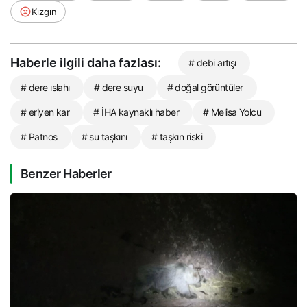
Kızgın
Haberle ilgili daha fazlası:
# debi artışı
# dere ıslahı
# dere suyu
# doğal görüntüler
# eriyen kar
# İHA kaynaklı haber
# Melisa Yolcu
# Patnos
# su taşkını
# taşkın riski
Benzer Haberler