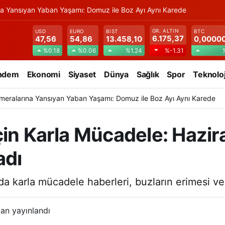
na Yansıyan Yaban Yaşamı: Domuz ile Boz Ayı Aynı Karede
GR. ALTIN
USD
EURO
BIST
BTC
6.175,37
47,56
54,86
13.458,10
0,0000
%0.18
%0.06
%1.24
%-1.31
ndem
Ekonomi
Siyaset
Dünya
Sağlık
Spor
Teknoloj
meralarına Yansıyan Yaban Yaşamı: Domuz ile Boz Ayı Aynı Karede
çin Karla Mücadele: Hazir
adı
a karla mücadele haberleri, buzların erimesi ve
an yayınlandı