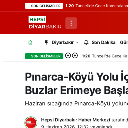
1:20
Tunceli’de Gece Kameraları
SON GELIŞMELER
Diyarbakır
Son Dakika
Gü
1:20
Tunceli’de Gece Ka
SON GELIŞMELER
Pınarca-Köyü Yolu İ
Buzlar Erimeye Başl
Haziran sıcağında Pınarca-Köyü yolund
Hepsi Diyarbakır Haber Merkezi
tarafınd
9 Haziran 2026, 12:32
yayınlandı