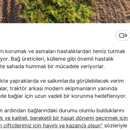
0
ğini korumak ve asmaları hastalıklardan temiz tutmak
or. Bağ üreticileri, külleme gibi önemli hastalık
rlikte sahada hummalı bir mücadele veriyorlar.
rlikte yapraklarda ve salkımlarda görülebilecek verim
alar, traktör arkası modern ekipmanların yanında
de bağlar için uzun vadeli bir korunma hedefleniyor.
rın ardından bağlarındaki durumu olumlu bulduklarını
k ve kaliteli, bereketli bir hasat dönemi geçirmek için
üm çiftçilerimiz için hayırlı ve kazançlı olsun”
sözleriyle