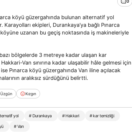
0
narca köyü güzergahında bulunan alternatif yol
. Karayolları ekipleri, Durankaya’ya bağlı Pınarca
köyüne uzanan bu geçiş noktasında iş makineleriyle
 bazı bölgelerde 3 metreye kadar ulaşan kar
 Hakkari-Van sınırına kadar ulaşabilir hâle gelmesi için
i ise Pınarca köyü güzergahında Van iline açılacak
larının aralıksız sürdüğünü belirtti.
Üzgün
Kızgın
ternatif yol
# Durankaya
# Hakkari
# kar temizliği
yü
# Van