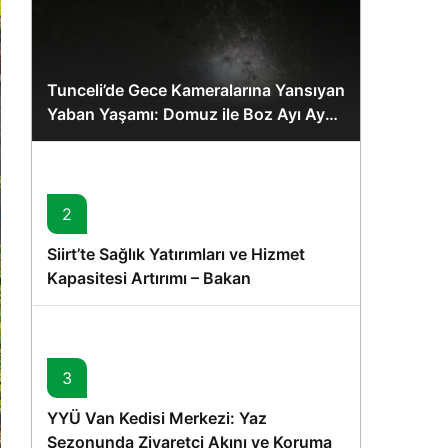
Tunceli’de Gece Kameralarına Yansıyan
Yaban Yaşamı: Domuz ile Boz Ayı Aynı
Karede
2
Siirt’te Sağlık Yatırımları ve Hizmet
Kapasitesi Artırımı – Bakan
Memişoğlu’nun Ziyareti
3
YYÜ Van Kedisi Merkezi: Yaz
Sezonunda Ziyaretçi Akını ve Koruma