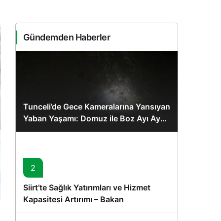
Sistem Modu
Sistem modunu seçin.
Gündemden Haberler
Tunceli’de Gece Kameralarına Yansıyan
Yaban Yaşamı: Domuz ile Boz Ayı Aynı
Karede
2
Siirt’te Sağlık Yatırımları ve Hizmet
Kapasitesi Artırımı – Bakan
Memişoğlu’nun Ziyareti