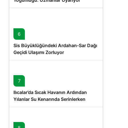
Yoğunluğu: Uzmanlar Uyarıyor
6
Sis Büyüklüğündeki Ardahan-Sar Dağı
Geçidi Ulaşımı Zorluyor
7
Ilıcalar’da Sıcak Havanın Ardından
Yılanlar Su Kenarında Serinlerken
Görüntülendi
8