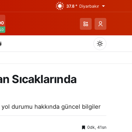
37.8 °
Diyarbakır
00
%0
i
an Sıcaklarında
Gündüz Modu
Gündüz modunu seçin.
 yol durumu hakkında güncel bilgiler
Gece Modu
Gece modunu seçin.
0dk, 41sn