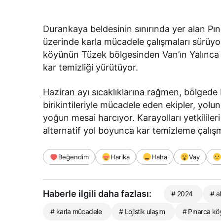
Durankaya beldesinin sınırında yer alan Pı
üzerinde karla mücadele çalışmaları sürüyor
köyünün Tüzek bölgesinden Van’ın Yalınca 
kar temizliği yürütüyor.
Haziran ayı sıcaklıklarına rağmen
, bölgede
birikintileriyle mücadele eden ekipler, yolun
yoğun mesai harcıyor. Karayolları yetkililer
alternatif yol boyunca kar temizleme çalışma
Beğendim
Harika
Haha
Vay
Haberle ilgili daha fazlası:
# 2024
# al
# karla mücadele
# Lojistik ulaşım
# Pınarca kö