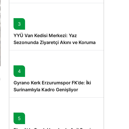
Memişoğlu’nun Ziyareti
3
YYÜ Van Kedisi Merkezi: Yaz
Sezonunda Ziyaretçi Akını ve Koruma
Vurgusu
4
Gyrano Kerk Erzurumspor FK’de: İki
Surinamlıyla Kadro Genişliyor
5