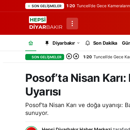
1:20
Tunceli’de Gece Kameraları
SON GELIŞMELER
Diyarbakır
Son Dakika
Gü
1:20
Tunceli’de Gece Ka
SON GELIŞMELER
Posof’ta Nisan Karı:
Uyarısı
Posof’ta Nisan Karı ve doğa uyanışı: Bah
sunuyor.
Hepsi Diyarbakır Haber Merkezi
tarafınd