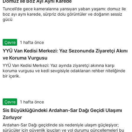
Domuz ile Boz Ayı Aynı Karede
Tunceli’de gece kameralarına yansıyan yaban yaşamı: domuz ile
boz ayı aynı karede, sürpriz dolu görüntüler ve doğanın sessiz
gücü
Çevre
1 hafta önce
YYÜ Van Kedisi Merkezi: Yaz Sezonunda Ziyaretçi Akını
ve Koruma Vurgusu
YYÜ Van Kedisi Merkezi: Yaz ayında ziyaretçi akınına karşı
koruma vurgusu ve kedi sevgisiyle odaklanan rehber niteliğinde
bir içerik.
Çevre
1 hafta önce
Sis Büyüklüğündeki Ardahan-Sar Dağı Geçidi Ulaşımı
Zorluyor
Ardahan-Sar Dağı geçidinde sis nedeniyle ulaşım güçleşiyor;
sürücüler için güvenlik ipuçları ve yol durumu güncellemeleri bu