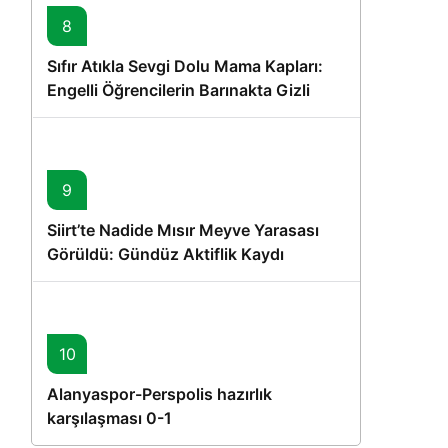
8
Sıfır Atıkla Sevgi Dolu Mama Kapları:
Engelli Öğrencilerin Barınakta Gizli
Dostları İçin Gönüllü Proje
9
Siirt’te Nadide Mısır Meyve Yarasası
Görüldü: Gündüz Aktiflik Kaydı
10
Alanyaspor-Perspolis hazırlık
karşılaşması 0-1