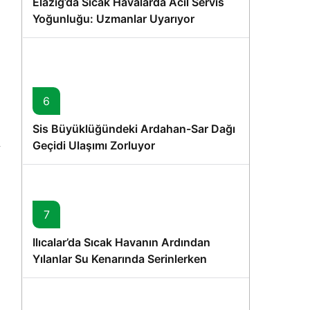
Elazığ’da Sıcak Havalarda Acil Servis
Yoğunluğu: Uzmanlar Uyarıyor
6
Sis Büyüklüğündeki Ardahan-Sar Dağı
Geçidi Ulaşımı Zorluyor
7
Ilıcalar’da Sıcak Havanın Ardından
Yılanlar Su Kenarında Serinlerken
Görüntülendi