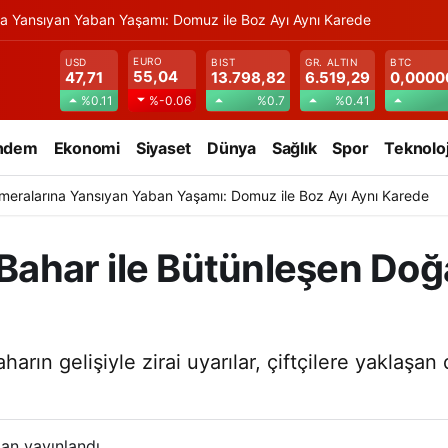
na Yansıyan Yaban Yaşamı: Domuz ile Boz Ayı Aynı Karede
EURO
USD
BIST
GR. ALTIN
BTC
55,04
47,71
13.798,82
6.519,29
0,0000
%0.11
%0.7
%0.41
%-0.06
ndem
Ekonomi
Siyaset
Dünya
Sağlık
Spor
Teknoloj
meralarına Yansıyan Yaban Yaşamı: Domuz ile Boz Ayı Aynı Karede
 Bahar ile Bütünleşen Doğ
arın gelişiyle zirai uyarılar, çiftçilere yaklaşan 
an yayınlandı