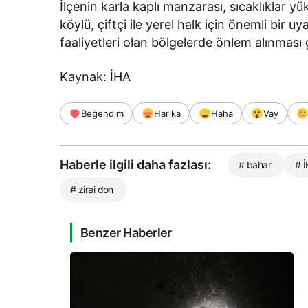
İlçenin karla kaplı manzarası, sıcaklıklar
köylü, çiftçi ile yerel halk için önemli bir uyar
faaliyetleri olan bölgelerde önlem alınması g
Kaynak: İHA
Beğendim
Harika
Haha
Vay
Haberle ilgili daha fazlası:
# bahar
# 
# zirai don
Benzer Haberler