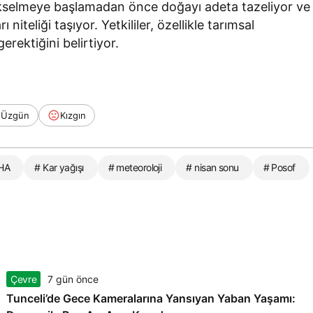
 yükselmeye başlamadan önce doğayı adeta tazeliyor ve
ı niteliği taşıyor. Yetkililer, özellikle tarımsal
erektiğini belirtiyor.
Üzgün
Kızgın
İHA
# Kar yağışı
# meteoroloji
# nisan sonu
# Posof
Çevre
7 gün önce
Tunceli’de Gece Kameralarına Yansıyan Yaban Yaşamı: