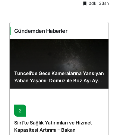
0dk, 33sn
Sistem Modu
Sistem modunu seçin.
Gündemden Haberler
Tunceli’de Gece Kameralarına Yansıyan
Yaban Yaşamı: Domuz ile Boz Ayı Aynı
Karede
2
Siirt’te Sağlık Yatırımları ve Hizmet
Kapasitesi Artırımı – Bakan