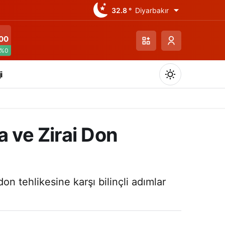
32.8 °
Diyarbakır
00
%0
i
a ve Zirai Don
Gündüz Modu
Gündüz modunu seçin.
don tehlikesine karşı bilinçli adımlar
Gece Modu
Gece modunu seçin.