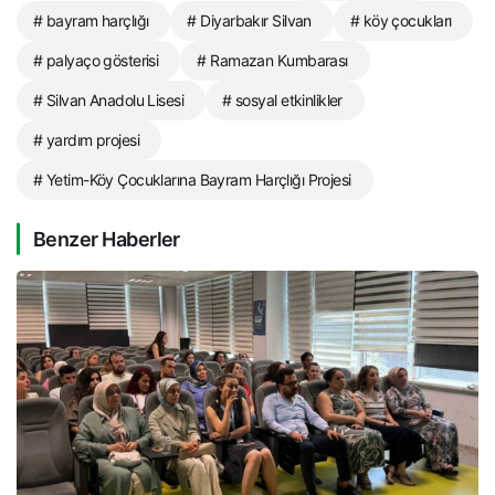
# bayram harçlığı
# Diyarbakır Silvan
# köy çocukları
# palyaço gösterisi
# Ramazan Kumbarası
# Silvan Anadolu Lisesi
# sosyal etkinlikler
# yardım projesi
# Yetim-Köy Çocuklarına Bayram Harçlığı Projesi
Benzer Haberler