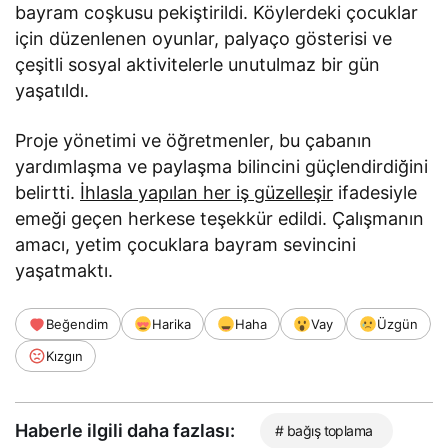
bayram coşkusu pekiştirildi. Köylerdeki çocuklar
için düzenlenen oyunlar, palyaço gösterisi ve
çeşitli sosyal aktivitelerle unutulmaz bir gün
yaşatıldı.
Proje yönetimi ve öğretmenler, bu çabanın
yardımlaşma ve paylaşma bilincini güçlendirdiğini
belirtti.
İhlasla yapılan her iş güzelleşir
ifadesiyle
emeği geçen herkese teşekkür edildi. Çalışmanın
amacı, yetim çocuklara bayram sevincini
yaşatmaktı.
Beğendim
Harika
Haha
Vay
Üzgün
Kızgın
Haberle ilgili daha fazlası:
# bağış toplama