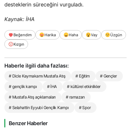
desteklerin süreceğini vurguladı.
Kaynak: İHA
Beğendim
Harika
Haha
Vay
Üzgün
Kızgın
Haberle ilgili daha fazlası:
# Dicle Kaymakamı Mustafa Atış
# Eğitim
# Gençler
# gençlik kampı
# İHA
# kültürel etkinlikler
# Mustafa Atış açıklamaları
# ramazan
# Selahattin Eyyubi Gençlik Kampı
# Spor
Benzer Haberler