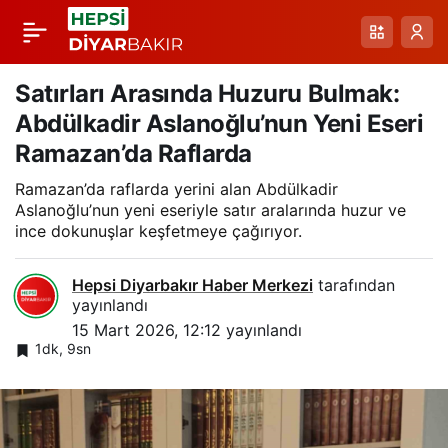
Selahattin Eyyubi
Paylaş
Gençlik Kampı’nda
Satırları Arasında Huzuru Bulmak:
Abdülkadir Aslanoğlu’nun Yeni Eseri
Gençlerle Buluşma ve
Ramazan’da Raflarda
Ramazan’da raflarda yerini alan Abdülkadir
Destek Mesajı
Aslanoğlu’nun yeni eseriyle satır aralarında huzur ve
ince dokunuşlar keşfetmeye çağırıyor.
Hepsi Diyarbakır Haber Merkezi
tarafından
yayınlandı
15 Mart 2026, 12:12
yayınlandı
1dk, 9sn