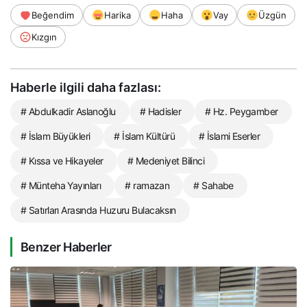
Beğendim
Harika
Haha
Vay
Üzgün
Kızgın
Haberle ilgili daha fazlası:
# Abdulkadir Aslanoğlu
# Hadisler
# Hz. Peygamber
# İslam Büyükleri
# İslam Kültürü
# İslami Eserler
# Kıssa ve Hikayeler
# Medeniyet Bilinci
# Münteha Yayınları
# ramazan
# Sahabe
# Satırları Arasında Huzuru Bulacaksın
Benzer Haberler