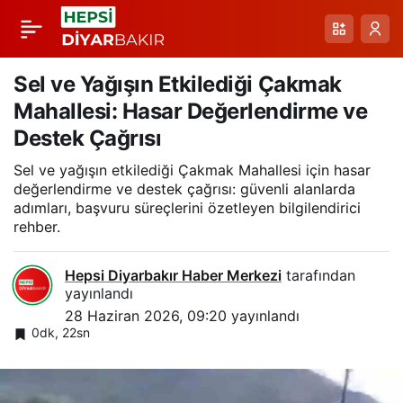
Sat Gölleri Yolunda
Paylaş
Zorlu Kar Mücadelesi:
Sel ve Yağışın Etkilediği Çakmak
Mahallesi: Hasar Değerlendirme ve
Yüksekova’da Ulaşıma
Destek Çağrısı
Sel ve yağışın etkilediği Çakmak Mahallesi için hasar
Açılan Kanallar
değerlendirme ve destek çağrısı: güvenli alanlarda
adımları, başvuru süreçlerini özetleyen bilgilendirici
rehber.
Hepsi Diyarbakır Haber Merkezi
tarafından
yayınlandı
28 Haziran 2026, 09:20
yayınlandı
0dk, 22sn