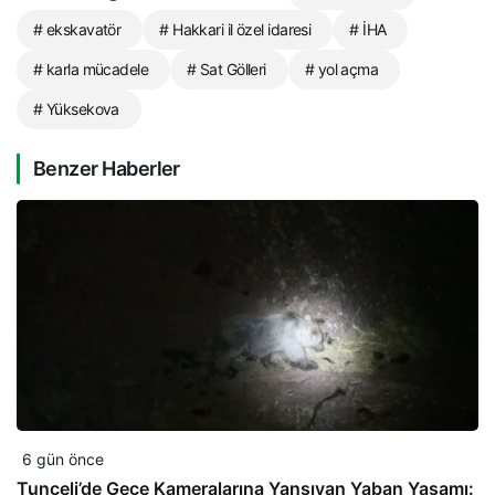
# ekskavatör
# Hakkari il özel idaresi
# İHA
# karla mücadele
# Sat Gölleri
# yol açma
# Yüksekova
Benzer Haberler
6 gün önce
Tunceli’de Gece Kameralarına Yansıyan Yaban Yaşamı: