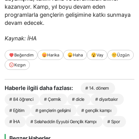
kazanıyor. Kamp, yıl boyu devam eden
programlarla gençlerin gelişimine katkı sunmaya
devam edecek.
Kaynak: İHA
Beğendim
Harika
Haha
Vay
Üzgün
Kızgın
Haberle ilgili daha fazlası:
# 14. dönem
# 84 öğrenci
# Çermik
# dicle
# diyarbakır
# Eğitim
# gençlerin gelişimi
# gençlik kampı
# İHA
# Selahaddin Eyyubi Gençlik Kampı
# Spor
Benzer Haberler