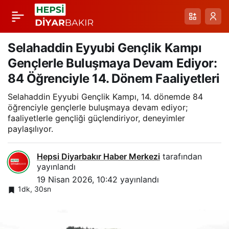
Diyarbakır 4. Etap
Paylaş
OSB’de Atık Deposu
Selahaddin Eyyubi Gençlik Kampı
Gençlerle Buluşmaya Devam Ediyor:
Yangını: Ekipler
84 Öğrenciyle 14. Dönem Faaliyetleri
Selahaddin Eyyubi Gençlik Kampı, 14. dönemde 84
Müdahale Etti
öğrenciyle gençlerle buluşmaya devam ediyor;
faaliyetlerle gençliği güçlendiriyor, deneyimler
paylaşılıyor.
Hepsi Diyarbakır Haber Merkezi
tarafından
yayınlandı
19 Nisan 2026, 10:42
yayınlandı
1dk, 30sn