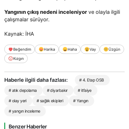
Yangının çıkış nedeni inceleniyor
ve olayla ilgili
çalışmalar sürüyor.
Kaynak: İHA
Beğendim
Harika
Haha
Vay
Üzgün
Kızgın
Haberle ilgili daha fazlası:
# 4. Etap OSB
# atık depolama
# diyarbakır
# itfaiye
# olay yeri
# sağlık ekipleri
# Yangın
# yangın inceleme
Benzer Haberler