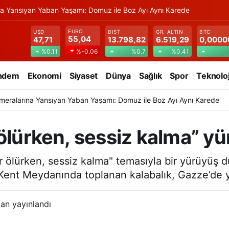
na Yansıyan Yaban Yaşamı: Domuz ile Boz Ayı Aynı Karede
EURO
USD
BIST
GR. ALTIN
BTC
55,04
47,71
13.798,82
6.519,29
0,0000
%0.11
%0.7
%0.41
%-0.06
ndem
Ekonomi
Siyaset
Dünya
Sağlık
Spor
Teknoloj
meralarına Yansıyan Yaban Yaşamı: Domuz ile Boz Ayı Aynı Karede
 ölürken, sessiz kalma” y
r ölürken, sessiz kalma" temasıyla bir yürüyüş d
 Kent Meydanında toplanan kalabalık, Gazze’de ya
an yayınlandı