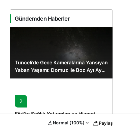
Gündemden Haberler
Tunceli’de Gece Kameralarına Yansıyan
Yaban Yaşamı: Domuz ile Boz Ayı Aynı
Karede
2
Siirt’te Sağlık Yatırımları ve Hizmet
Kapasitesi Artırımı – Bakan
Normal (100%)
Paylaş
Memişoğlu’nun Ziyareti