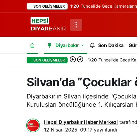
1:20
Tunceli’de Gece Kameraları
SON GELIŞMELER
Diyarbakır
Son Dakika
Gü
1:20
Tunceli’de Gece Ka
SON GELIŞMELER
Silvan’da “Çocuklar
Diyarbakır’ın Silvan ilçesinde "Çocukla
Kuruluşları öncülüğünde 1. Kılıçarslan
Hepsi Diyarbakır Haber Merkezi
tarafınd
12 Nisan 2025, 09:17
yayınlandı