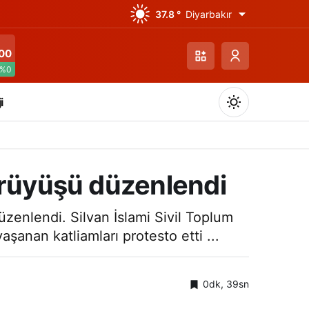
37.8 °
Diyarbakır
00
%0
i
ürüyüşü düzenlendi
Gündüz Modu
üzenlendi. Silvan İslami Sivil Toplum
Gündüz modunu seçin.
şanan katliamları protesto etti ...
Gece Modu
Gece modunu seçin.
0dk, 39sn