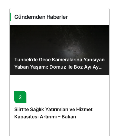
Sistem Modu
Sistem modunu seçin.
Gündemden Haberler
Tunceli’de Gece Kameralarına Yansıyan
Yaban Yaşamı: Domuz ile Boz Ayı Aynı
Karede
2
Siirt’te Sağlık Yatırımları ve Hizmet
Kapasitesi Artırımı – Bakan
Memişoğlu’nun Ziyareti