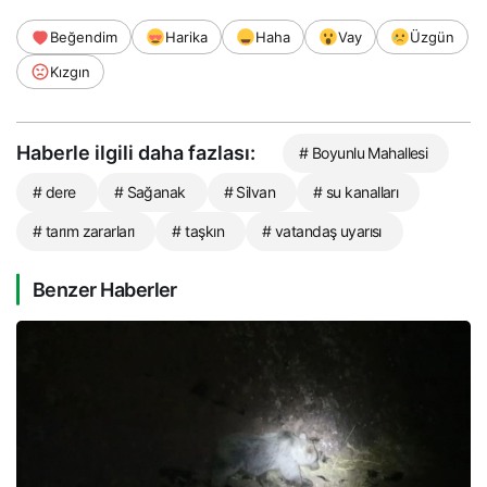
Beğendim
Harika
Haha
Vay
Üzgün
Kızgın
Haberle ilgili daha fazlası:
# Boyunlu Mahallesi
# dere
# Sağanak
# Silvan
# su kanalları
# tarım zararları
# taşkın
# vatandaş uyarısı
Benzer Haberler