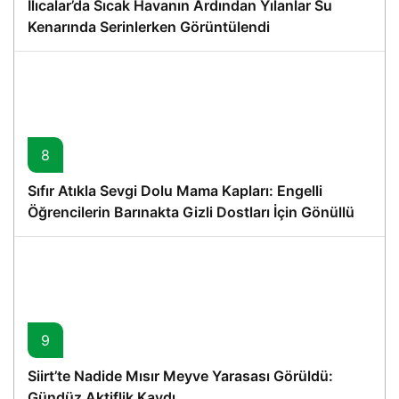
Ilıcalar’da Sıcak Havanın Ardından Yılanlar Su
Kenarında Serinlerken Görüntülendi
8
Sıfır Atıkla Sevgi Dolu Mama Kapları: Engelli
Öğrencilerin Barınakta Gizli Dostları İçin Gönüllü
Proje
9
Siirt’te Nadide Mısır Meyve Yarasası Görüldü:
Gündüz Aktiflik Kaydı