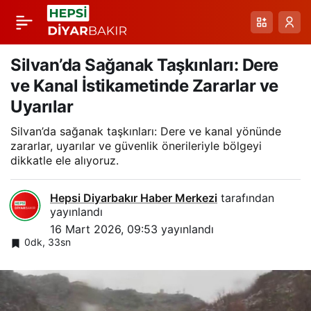
Artuklu’da Yağış
Paylaş
Sonrası Kümeste Su
Silvan’da Sağanak Taşkınları: Dere
ve Kanal İstikametinde Zararlar ve
Baskını ve Tavuk
Uyarılar
Silvan’da sağanak taşkınları: Dere ve kanal yönünde
Kaybı
zararlar, uyarılar ve güvenlik önerileriyle bölgeyi
dikkatle ele alıyoruz.
Hepsi Diyarbakır Haber Merkezi
tarafından
yayınlandı
16 Mart 2026, 09:53
yayınlandı
0dk, 33sn