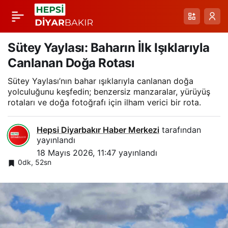
Boztaş Ailesinin 50
Paylaş
Yıllık Doğal Su Tüneli:
Sütey Yaylası: Baharın İlk Işıklarıyla
Canlanan Doğa Rotası
Doğal Sulamada
Sütey Yaylası’nın bahar ışıklarıyla canlanan doğa
yolculuğunu keşfedin; benzersiz manzaralar, yürüyüş
Sürdürülmüş Gelenek
rotaları ve doğa fotoğrafı için ilham verici bir rota.
Hepsi Diyarbakır Haber Merkezi
tarafından
yayınlandı
18 Mayıs 2026, 11:47
yayınlandı
0dk, 52sn