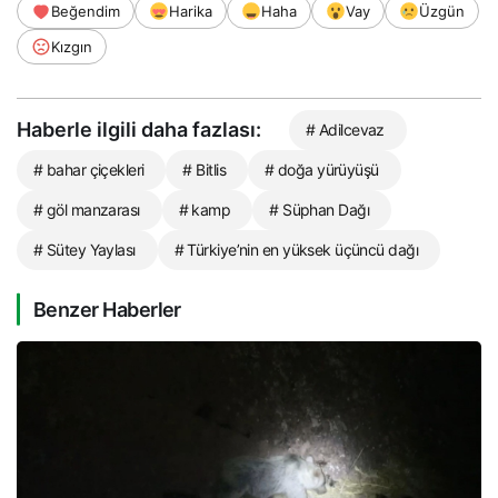
Beğendim
Harika
Haha
Vay
Üzgün
Kızgın
Haberle ilgili daha fazlası:
# Adilcevaz
# bahar çiçekleri
# Bitlis
# doğa yürüyüşü
# göl manzarası
# kamp
# Süphan Dağı
# Sütey Yaylası
# Türkiye’nin en yüksek üçüncü dağı
Benzer Haberler