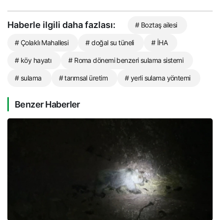
Haberle ilgili daha fazlası:
# Boztaş ailesi
# Çolaklı Mahallesi
# doğal su tüneli
# İHA
# köy hayatı
# Roma dönemi benzeri sulama sistemi
# sulama
# tarımsal üretim
# yerli sulama yöntemi
Benzer Haberler