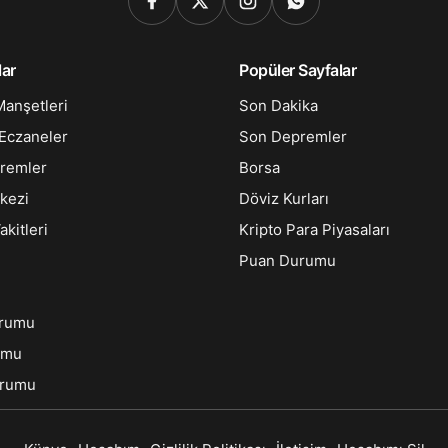
lar
Popüler Sayfalar
anşetleri
Son Dakika
Eczaneler
Son Depremler
remler
Borsa
kezi
Döviz Kurları
kitleri
Kripto Para Piyasaları
Puan Durumu
urumu
umu
urumu