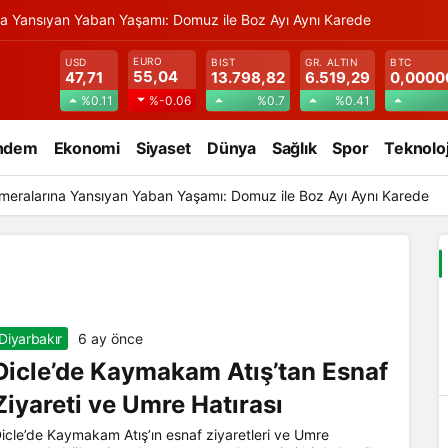
na Yansıyan Yaban Yaşamı: Domuz ile Boz Ayı Aynı Karede
EURO
USD
BIST
GR. ALTIN
BTC
55,04
47,71
13.798,82
6.519,29
0,0000
%0.11
%0.7
%0.41
%-0.06
ndem
Ekonomi
Siyaset
Dünya
Sağlık
Spor
Teknoloj
meralarına Yansıyan Yaban Yaşamı: Domuz ile Boz Ayı Aynı Karede
Diyarbakır
6 ay önce
Dicle’de Kaymakam Atış’tan Esnaf
Ziyareti ve Umre Hatırası
icle’de Kaymakam Atış’ın esnaf ziyaretleri ve Umre