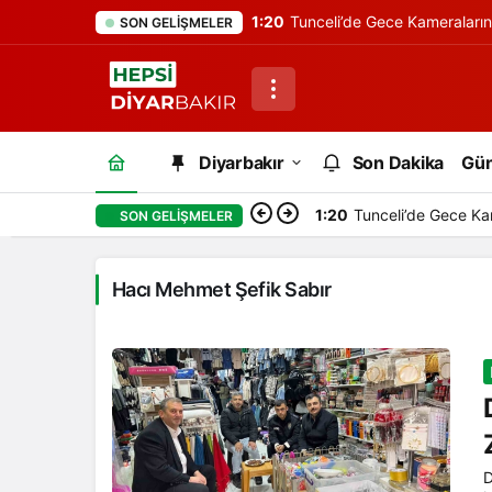
1:20
Tunceli’de Gece Kameraları
SON GELIŞMELER
Diyarbakır
Son Dakika
Gü
1:20
Tunceli’de Gece Ka
SON GELIŞMELER
Hacı Mehmet Şefik Sabır
D