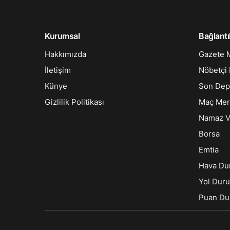
Kurumsal
Bağlantı
Hakkımızda
Gazete M
İletişim
Nöbetçi 
Künye
Son Dep
Gizlilik Politikası
Maç Mer
Namaz Va
Borsa
Emtia
Hava D
Yol Dur
Puan D