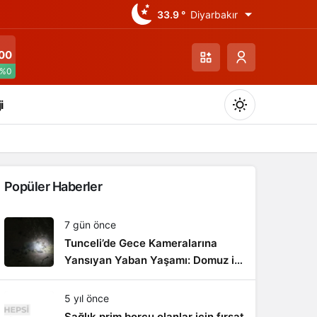
33.9 °
Diyarbakır
00
%0
i
Popüler Haberler
Gündüz Modu
7 gün önce
Gündüz modunu seçin.
Tunceli’de Gece Kameralarına
Yansıyan Yaban Yaşamı: Domuz ile
Gece Modu
Boz Ayı Aynı Karede
Gece modunu seçin.
5 yıl önce
Sağlık prim borcu olanlar için fırsat