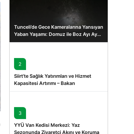
Tunceli’de Gece Kameralarına Yansıyan
Yaban Yaşamı: Domuz ile Boz Ayı Aynı
Karede
2
Siirt’te Sağlık Yatırımları ve Hizmet
Kapasitesi Artırımı – Bakan
Memişoğlu’nun Ziyareti
3
YYÜ Van Kedisi Merkezi: Yaz
Sezonunda Ziyaretçi Akını ve Koruma