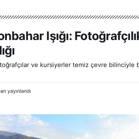
nbahar Işığı: Fotoğrafçılı
ığı
toğrafçılar ve kursiyerler temiz çevre bilinciyl
an yayınlandı