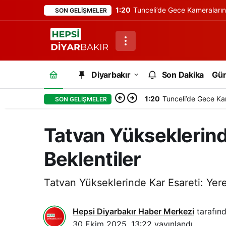
1:20
Tunceli’de Gece Kameraları
SON GELIŞMELER
Diyarbakır
Son Dakika
Gü
1:20
Tunceli’de Gece Ka
SON GELIŞMELER
Tatvan Yükseklerind
Beklentiler
Tatvan Yükseklerinde Kar Esareti: Yere
Hepsi Diyarbakır Haber Merkezi
tarafınd
30 Ekim 2025, 13:22
yayınlandı