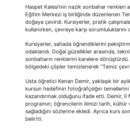
Haspet Kalesi’nin nazik sonbahar renkleri a
Eğitim Merkezi iş birliğinde düzenlenen Teme
doğaya çevirdi. Kursiyerler, pratik çalışma
kullanırken, çevreye karşı sorumluluklarını d
Kursiyerler, sahada öğrendiklerini pekişti
odaklandı. Doğal güzellikler arasında, tekni
sonbaharın renklerini karelere dönüştürdü. Ç
bölgedeki çöpler temizlenerek “Temiz çevre
Usta öğretici Kenan Demir, yaklaşık bir aylık
kursun hedefinin fotoğrafçılığın temellerini
kazandırmak olduğunu ifade etti. Demir, İl M
programın; öğrencilerin ilimizi tarih, kültü
sağladığını sözlerine ekledi. Ayrıca kurs son
belirtti.