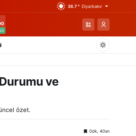
36.7 °
Diyarbakır
00
%0
i
a Durumu ve
Gündüz Modu
Gündüz modunu seçin.
üncel özet.
Gece Modu
Gece modunu seçin.
0dk, 40sn