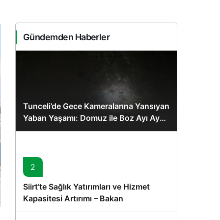
Sistem Modu
Sistem modunu seçin.
Gündemden Haberler
Tunceli’de Gece Kameralarına Yansıyan
Yaban Yaşamı: Domuz ile Boz Ayı Aynı
Karede
2
Siirt’te Sağlık Yatırımları ve Hizmet
Kapasitesi Artırımı – Bakan
Memişoğlu’nun Ziyareti