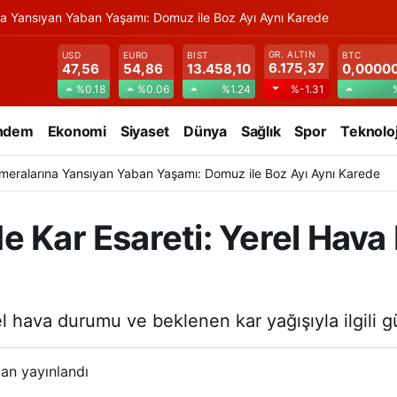
na Yansıyan Yaban Yaşamı: Domuz ile Boz Ayı Aynı Karede
GR. ALTIN
USD
EURO
BIST
BTC
6.175,37
47,56
54,86
13.458,10
0,0000
%0.18
%0.06
%1.24
%-1.31
ndem
Ekonomi
Siyaset
Dünya
Sağlık
Spor
Teknoloj
meralarına Yansıyan Yaban Yaşamı: Domuz ile Boz Ayı Aynı Karede
e Kar Esareti: Yerel Hav
l hava durumu ve beklenen kar yağışıyla ilgili g
an yayınlandı