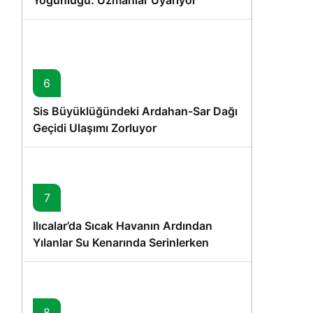
Yoğunluğu: Uzmanlar Uyarıyor
6
Sis Büyüklüğündeki Ardahan-Sar Dağı
Geçidi Ulaşımı Zorluyor
7
Ilıcalar’da Sıcak Havanın Ardından
Yılanlar Su Kenarında Serinlerken
Görüntülendi
8