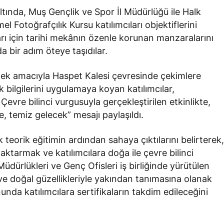
ltında, Muş Gençlik ve Spor İl Müdürlüğü ile Halk
l Fotoğrafçılık Kursu katılımcıları objektiflerini
ları için tarihi mekânın özenle korunan manzaralarını
a bir adım öteye taşıdılar.
rmek amacıyla Haspet Kalesi çevresinde çekimlere
k bilgilerini uygulamaya koyan katılımcılar,
evre bilinci vurgusuyla gerçekleştirilen etkinlikte,
, temiz gelecek” mesajı paylaşıldı.
 teorik eğitimin ardından sahaya çıktılarını belirterek
 aktarmak ve katılımcılara doğa ile çevre bilinci
üdürlükleri ve Genç Ofisleri iş birliğinde yürütülen
r ve doğal güzellikleriyle yakından tanımasına olanak
unda katılımcılara sertifikaların takdim edileceğini