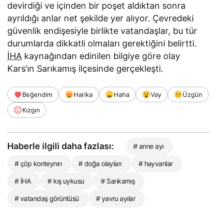
devirdiği ve içinden bir poşet aldıktan sonra
ayrıldığı anlar net şekilde yer alıyor. Çevredeki
güvenlik endişesiyle birlikte vatandaşlar, bu tür
durumlarda dikkatli olmaları gerektiğini belirtti.
İHA
kaynağından edinilen bilgiye göre olay
Kars’ın Sarıkamış ilçesinde gerçekleşti.
Beğendim
Harika
Haha
Vay
Üzgün
Kızgın
Haberle ilgili daha fazlası:
# anne ayı
# çöp konteynırı
# doğa olayları
# hayvanlar
# İHA
# kış uykusu
# Sarıkamış
# vatandaş görüntüsü
# yavru ayılar