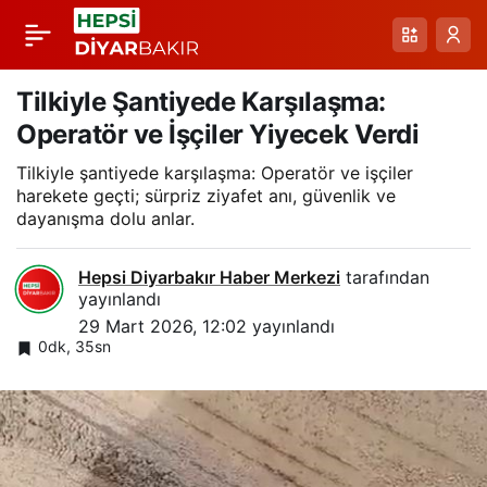
Sarıkamış’ta Anne Ayı
Paylaş
ve İki Yavrusunun Çöp
Tilkiyle Şantiyede Karşılaşma:
Operatör ve İşçiler Yiyecek Verdi
Konteynırında
Tilkiyle şantiyede karşılaşma: Operatör ve işçiler
harekete geçti; sürpriz ziyafet anı, güvenlik ve
Yiyecek Arayışı
dayanışma dolu anlar.
Hepsi Diyarbakır Haber Merkezi
tarafından
yayınlandı
29 Mart 2026, 12:02
yayınlandı
0dk, 35sn