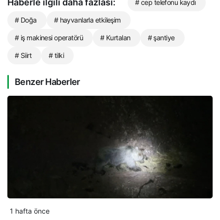
Haberle ilgili daha fazlası:
# cep telefonu kaydı
# Doğa
# hayvanlarla etkileşim
# iş makinesi operatörü
# Kurtalan
# şantiye
# Siirt
# tilki
Benzer Haberler
1 hafta önce