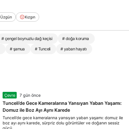
Üzgün
Kızgın
# çengel boynuzlu dağ keçisi
# doğa koruma
# şamua
# Tunceli
# yaban hayatı
Çevre
7 gün önce
Tunceli’de Gece Kameralarına Yansıyan Yaban Yaşamı:
Domuz ile Boz Ayı Aynı Karede
Tunceli’de gece kameralarına yansıyan yaban yaşamı: domuz ile
boz ayı aynı karede, sürpriz dolu görüntüler ve doğanın sessiz
gücü