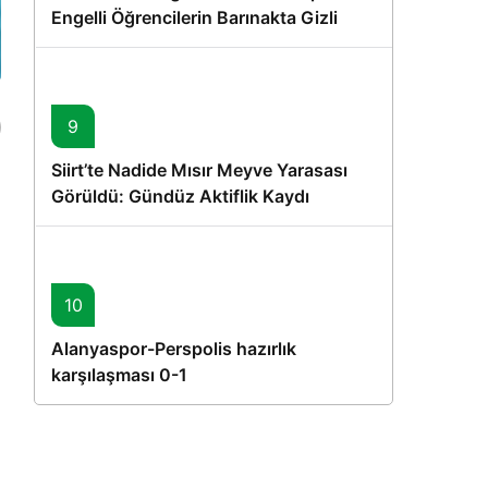
Engelli Öğrencilerin Barınakta Gizli
Dostları İçin Gönüllü Proje
9
Siirt’te Nadide Mısır Meyve Yarasası
Görüldü: Gündüz Aktiflik Kaydı
k
10
Alanyaspor-Perspolis hazırlık
karşılaşması 0-1