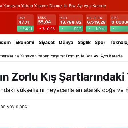
na Yansıyan Yaban Yaşamı: Domuz ile Boz Ayı Aynı Karede
EURO
USD
BIST
GR. ALTIN
BTC
55,04
47,71
13.798,82
6.519,29
0,0000
%0.11
%0.7
%0.41
%-0.06
ndem
Ekonomi
Siyaset
Dünya
Sağlık
Spor
Teknoloj
meralarına Yansıyan Yaban Yaşamı: Domuz ile Boz Ayı Aynı Karede
n Zorlu Kış Şartlarındaki 
rındaki yükselişini heyecanla anlatarak doğa ve 
an yayınlandı