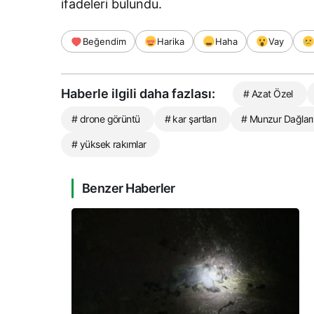
ifadeleri bulundu.
Beğendim
Harika
Haha
Vay
Haberle ilgili daha fazlası:
# Azat Özel
# drone görüntü
# kar şartları
# Munzur Dağları
# yüksek rakımlar
Benzer Haberler