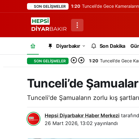
1:20
Tunceli’de Gece Kameraları
SON GELIŞMELER
Diyarbakır
Son Dakika
Gü
1:20
Tunceli’de Gece Ka
SON GELIŞMELER
Tunceli’de Şamuaları
Tunceli'de Şamuaların zorlu kış şartla
Hepsi Diyarbakır Haber Merkezi
tarafınd
26 Mart 2026, 13:02
yayınlandı