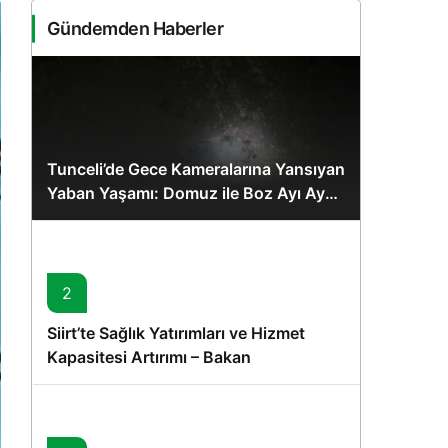
Sistem Modu
Gündemden Haberler
Sistem modunu seçin.
Tunceli’de Gece Kameralarına Yansıyan
Yaban Yaşamı: Domuz ile Boz Ayı Aynı
Karede
2
Siirt’te Sağlık Yatırımları ve Hizmet
Kapasitesi Artırımı – Bakan
Memişoğlu’nun Ziyareti