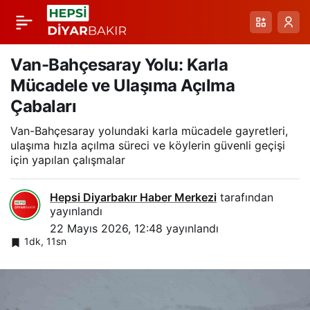
Karkamış ve Birecik
Paylaş
Barajlarında Doluluk
Van-Bahçesaray Yolu: Karla
Mücadele ve Ulaşıma Açılma
ve Taşkın Durumu:
Çabaları
Van-Bahçesaray yolundaki karla mücadele gayretleri,
Kontrollü Tahliye
ulaşıma hızla açılma süreci ve köylerin güvenli geçişi
için yapılan çalışmalar
Uygulaması
Hepsi Diyarbakır Haber Merkezi
tarafından
yayınlandı
22 Mayıs 2026, 12:48
yayınlandı
1dk, 11sn