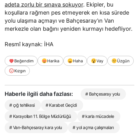
adeta zorlu bir sınava sokuyor
. Ekipler, bu
koşullara rağmen pes etmeyerek en kısa sürede
yolu ulaşıma açmayı ve Bahçesaray’ın Van
merkezle olan bağını yeniden kurmayı hedefliyor.
Resmî kaynak: İHA
Beğendim
Harika
Haha
Vay
Üzgün
Kızgın
Haberle ilgili daha fazlası:
# Bahçesaray yolu
# çığ tehlikesi
# Karabet Geçidi
# Karayolları 11. Bölge Müdürlüğü
# karla mücadele
# Van-Bahçesaray kara yolu
# yol açma çalışmaları