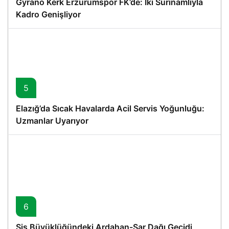
Gyrano Kerk Erzurumspor FK’de: İki Surinamlıyla
Kadro Genişliyor
5
Elazığ’da Sıcak Havalarda Acil Servis Yoğunluğu:
Uzmanlar Uyarıyor
6
Sis Büyüklüğündeki Ardahan-Sar Dağı Geçidi