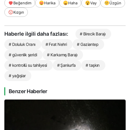
Beğendim
Harika
Haha
Vay
Üzgün
Kızgın
Haberle ilgili daha fazlası:
# Birecik Barajı
# Doluluk Oranı
# Fırat Nehri
# Gaziantep
# güvenlik şeridi
# Karkamış Barajı
# kontrollü su tahliyesi
# Şanlıurfa
# taşkın
# yağışlar
Benzer Haberler