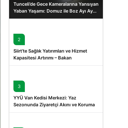
Tunceli’de Gece Kameralarına Yansıyan
Yaban Yaşamı: Domuz ile Boz Ayı Aynı
Karede
2
Siirt’te Sağlık Yatırımları ve Hizmet
Kapasitesi Artırımı – Bakan
Memişoğlu’nun Ziyareti
3
YYÜ Van Kedisi Merkezi: Yaz
Sezonunda Ziyaretçi Akını ve Koruma
Vurgusu