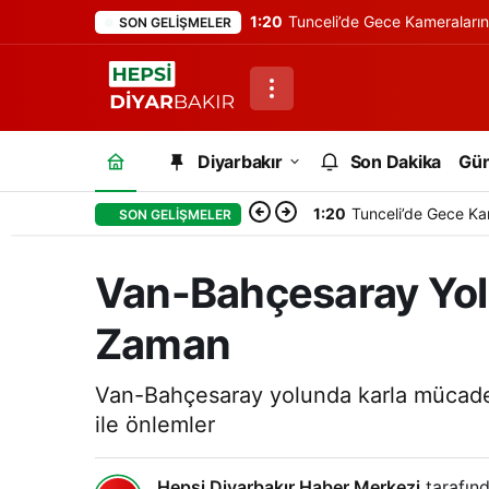
1:20
Tunceli’de Gece Kameraları
SON GELIŞMELER
Diyarbakır
Son Dakika
Gü
1:20
Tunceli’de Gece Ka
SON GELIŞMELER
Van-Bahçesaray Yolu
Zaman
Van-Bahçesaray yolunda karla mücadele
ile önlemler
Hepsi Diyarbakır Haber Merkezi
tarafınd