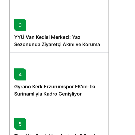
Memişoğlu’nun Ziyareti
3
YYÜ Van Kedisi Merkezi: Yaz
Sezonunda Ziyaretçi Akını ve Koruma
Vurgusu
4
Gyrano Kerk Erzurumspor FK’de: İki
Surinamlıyla Kadro Genişliyor
5