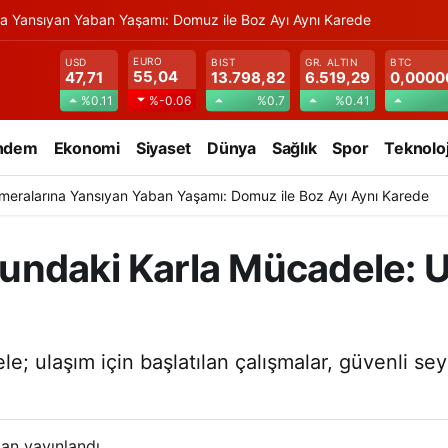
na Yansıyan Yaban Yaşamı: Domuz ile Boz Ayı Aynı Karede
EURO
USD
BIST
GR. ALTIN
BTC
55,04
47,71
13.798,82
6.519,29
0,0000
%0.11
%0.7
%0.41
%-0.06
ndem
Ekonomi
Siyaset
Dünya
Sağlık
Spor
Teknoloj
meralarına Yansıyan Yaban Yaşamı: Domuz ile Boz Ayı Aynı Karede
ndaki Karla Mücadele: Ul
; ulaşım için başlatılan çalışmalar, güvenli se
an yayınlandı