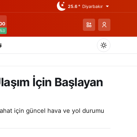
25.6 °
Diyarbakır
00
%0
i
aşım İçin Başlayan
Gündüz Modu
Gündüz modunu seçin.
yahat için güncel hava ve yol durumu
Gece Modu
Gece modunu seçin.