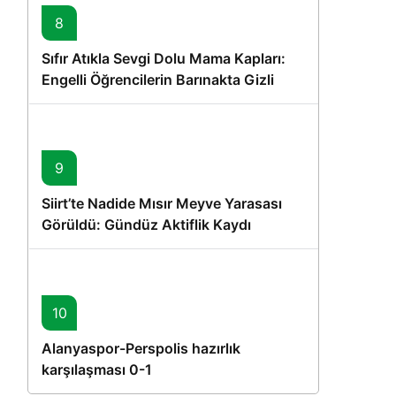
8
Sıfır Atıkla Sevgi Dolu Mama Kapları:
Engelli Öğrencilerin Barınakta Gizli
Dostları İçin Gönüllü Proje
9
Siirt’te Nadide Mısır Meyve Yarasası
Görüldü: Gündüz Aktiflik Kaydı
10
Alanyaspor-Perspolis hazırlık
karşılaşması 0-1