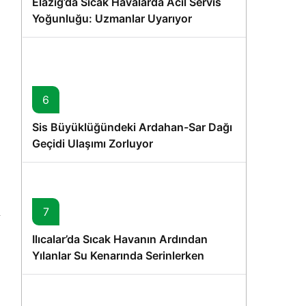
Elazığ’da Sıcak Havalarda Acil Servis
Yoğunluğu: Uzmanlar Uyarıyor
6
Sis Büyüklüğündeki Ardahan-Sar Dağı
Geçidi Ulaşımı Zorluyor
7
Ilıcalar’da Sıcak Havanın Ardından
Yılanlar Su Kenarında Serinlerken
Görüntülendi