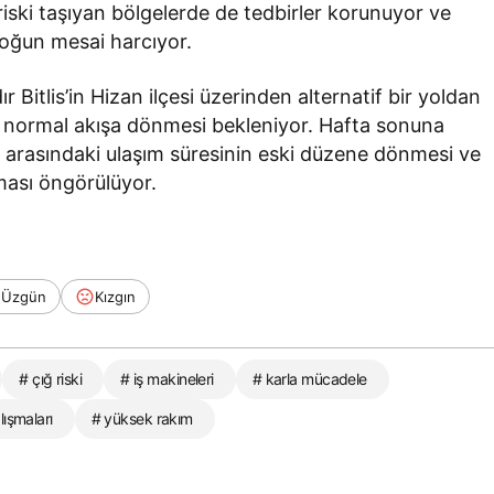
riski taşıyan bölgelerde de tedbirler korunuyor ve
 yoğun mesai harcıyor.
r Bitlis’in Hizan ilçesi üzerinden alternatif bir yoldan
 normal akışa dönmesi bekleniyor. Hafta sonuna
 arasındaki ulaşım süresinin eski düzene dönmesi ve
ması öngörülüyor.
Üzgün
Kızgın
# çığ riski
# iş makineleri
# karla mücadele
ışmaları
# yüksek rakım