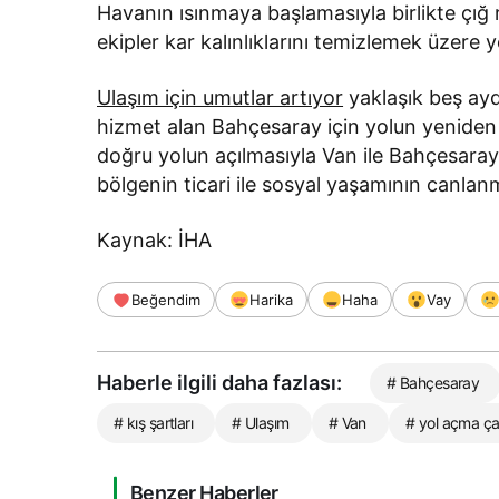
Havanın ısınmaya başlamasıyla birlikte çığ 
ekipler kar kalınlıklarını temizlemek üzere
Ulaşım için umutlar artıyor
yaklaşık beş aydı
hizmet alan Bahçesaray için yolun yeniden
doğru yolun açılmasıyla Van ile Bahçesaray
bölgenin ticari ile sosyal yaşamının canlan
Kaynak: İHA
Beğendim
Harika
Haha
Vay
Haberle ilgili daha fazlası:
# Bahçesaray
# kış şartları
# Ulaşım
# Van
# yol açma çal
Benzer Haberler