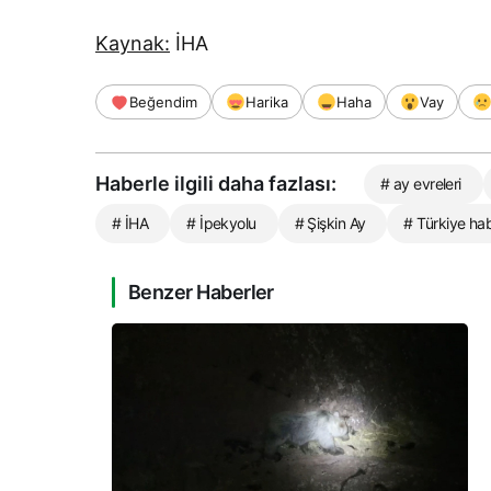
Kaynak:
İHA
Beğendim
Harika
Haha
Vay
Haberle ilgili daha fazlası:
# ay evreleri
# İHA
# İpekyolu
# Şişkin Ay
# Türkiye hab
Benzer Haberler