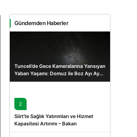
Sistem Modu
Sistem modunu seçin.
Gündemden Haberler
Tunceli’de Gece Kameralarına Yansıyan
Yaban Yaşamı: Domuz ile Boz Ayı Aynı
Karede
2
Siirt’te Sağlık Yatırımları ve Hizmet
Kapasitesi Artırımı – Bakan
Memişoğlu’nun Ziyareti