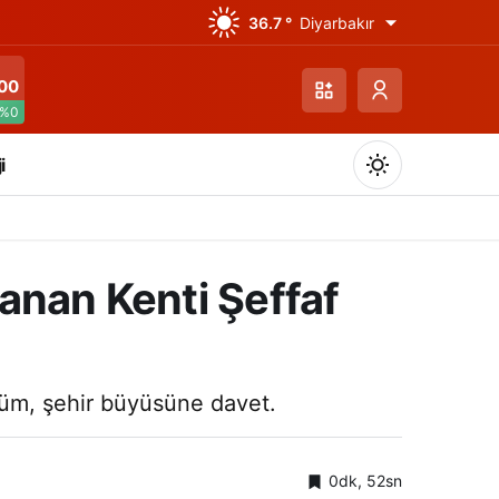
36.7 °
Diyarbakır
00
%0
i
anan Kenti Şeffaf
Gündüz Modu
Gündüz modunu seçin.
ünüm, şehir büyüsüne davet.
Gece Modu
Gece modunu seçin.
0dk, 52sn