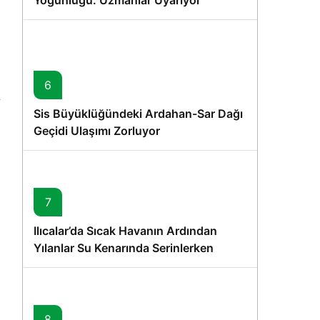
Yoğunluğu: Uzmanlar Uyarıyor
6
Sis Büyüklüğündeki Ardahan-Sar Dağı
Geçidi Ulaşımı Zorluyor
7
Ilıcalar’da Sıcak Havanın Ardından
Yılanlar Su Kenarında Serinlerken
Görüntülendi
8