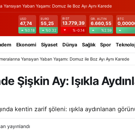
na Yansıyan Yaban Yaşamı: Domuz ile Boz Ayı Aynı Karede
BIST
USD
EURO
GR. ALTIN
BTC
13.779,39
47,74
55,25
6.660,55
0,0000
%0.18
%0.32
%2.59
%-0.14
ndem
Ekonomi
Siyaset
Dünya
Sağlık
Spor
Teknoloj
meralarına Yansıyan Yaban Yaşamı: Domuz ile Boz Ayı Aynı Karede
 Şişkin Ay: Işıkla Aydınl
ında kentin zarif şöleni: ışıkla aydınlanan gör
an yayınlandı