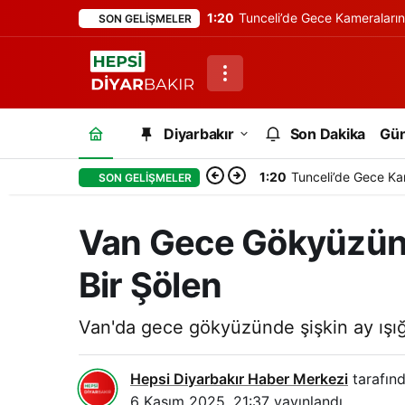
1:20
Tunceli’de Gece Kameraları
SON GELIŞMELER
Diyarbakır
Son Dakika
Gü
1:20
Tunceli’de Gece Ka
SON GELIŞMELER
Van Gece Gökyüzünde
Bir Şölen
Van'da gece gökyüzünde şişkin ay ışığ
Hepsi Diyarbakır Haber Merkezi
tarafınd
6 Kasım 2025, 21:37
yayınlandı