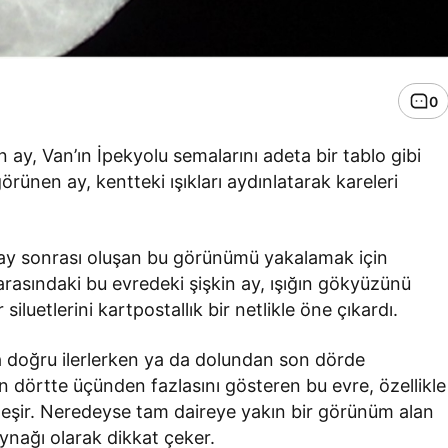
0
ay, Van’ın İpekyolu semalarını adeta bir tablo gibi
rünen ay, kentteki ışıkları aydınlatarak kareleri
unay sonrası oluşan bu görünümü yakalamak için
 arasındaki bu evredeki şişkin ay, ışığın gökyüzünü
siluetlerini kartpostallık bir netlikle öne çıkardı.
a doğru ilerlerken ya da dolundan son dörde
n dörtte üçünden fazlasını gösteren bu evre, özellikle
ginleşir. Neredeyse tam daireye yakın bir görünüm alan
aynağı olarak dikkat çeker.