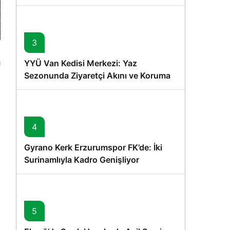
Memişoğlu’nun Ziyareti
3
YYÜ Van Kedisi Merkezi: Yaz
Sezonunda Ziyaretçi Akını ve Koruma
Vurgusu
4
Gyrano Kerk Erzurumspor FK’de: İki
Surinamlıyla Kadro Genişliyor
5