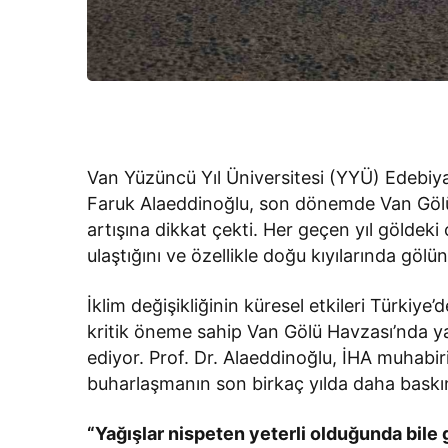
Van Yüzüncü Yıl Üniversitesi (YYÜ) Edebiya
Faruk Alaeddinoğlu, son dönemde Van Gölü
artışına dikkat çekti. Her geçen yıl göldeki
ulaştığını ve özellikle doğu kıyılarında gölü
İklim değişikliğinin küresel etkileri Türkiy
kritik öneme sahip Van Gölü Havzası’nda yağ
ediyor. Prof. Dr. Alaeddinoğlu, İHA muhabiri
buharlaşmanın son birkaç yılda daha baskın h
“Yağışlar nispeten yeterli olduğunda bile