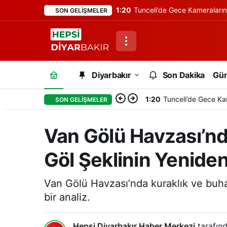
1:20
Tunceli’de Gece Kameraları
SON GELIŞMELER
Diyarbakır
Son Dakika
Gü
1:20
Tunceli’de Gece Ka
SON GELIŞMELER
Van Gölü Havzası’nd
Göl Şeklinin Yeniden 
Van Gölü Havzası’nda kuraklık ve buharl
bir analiz.
Hepsi Diyarbakır Haber Merkezi
tarafınd