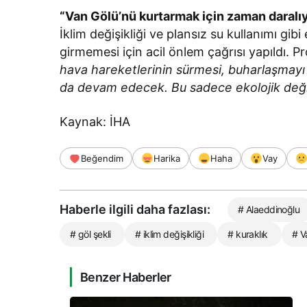
“Van Gölü’nü kurtarmak için zaman daralı
İklim değişikliği ve plansız su kullanımı gi
girmemesi için acil önlem çağrısı yapıldı. P
hava hareketlerinin sürmesi, buharlaşmayı ar
da devam edecek. Bu sadece ekolojik değil
Kaynak: İHA
Beğendim
Harika
Haha
Vay
Haberle ilgili daha fazlası:
# Alaeddinoğlu
# göl şekli
# iklim değişikliği
# kuraklık
# V
Benzer Haberler