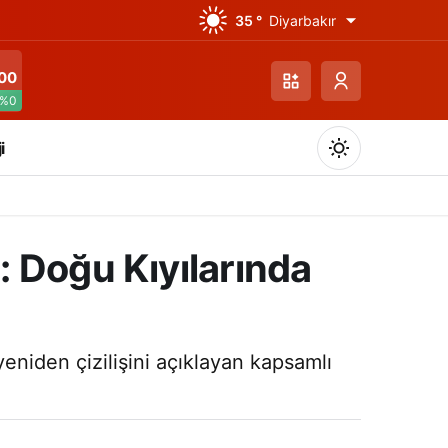
35 °
Diyarbakır
00
%0
i
 Doğu Kıyılarında
Gündüz Modu
Gündüz modunu seçin.
yeniden çizilişini açıklayan kapsamlı
Gece Modu
Gece modunu seçin.