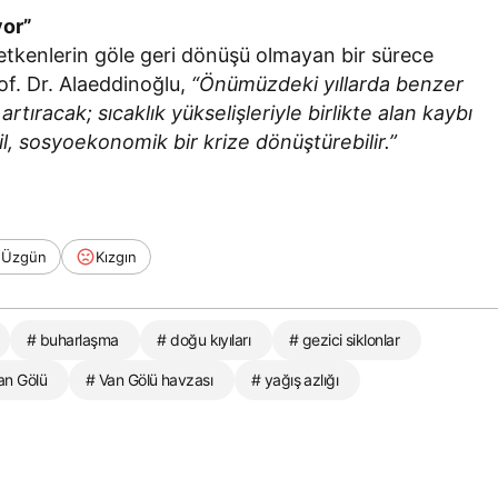
yor”
bi etkenlerin göle geri dönüşü olmayan bir sürece
rof. Dr. Alaeddinoğlu,
“Önümüzdeki yıllarda benzer
tıracak; sıcaklık yükselişleriyle birlikte alan kaybı
, sosyoekonomik bir krize dönüştürebilir.”
Üzgün
Kızgın
# buharlaşma
# doğu kıyıları
# gezici siklonlar
an Gölü
# Van Gölü havzası
# yağış azlığı