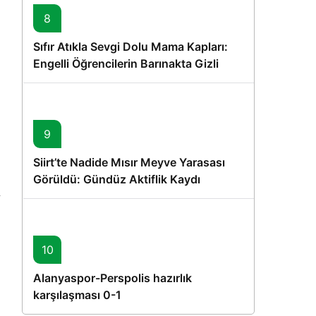
8
Sıfır Atıkla Sevgi Dolu Mama Kapları:
Engelli Öğrencilerin Barınakta Gizli
Dostları İçin Gönüllü Proje
9
Siirt’te Nadide Mısır Meyve Yarasası
Görüldü: Gündüz Aktiflik Kaydı
10
Alanyaspor-Perspolis hazırlık
karşılaşması 0-1