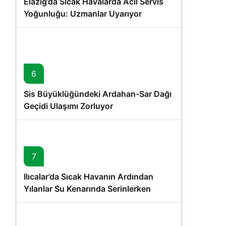
Elazığ’da Sıcak Havalarda Acil Servis
Yoğunluğu: Uzmanlar Uyarıyor
6
Sis Büyüklüğündeki Ardahan-Sar Dağı
Geçidi Ulaşımı Zorluyor
7
Ilıcalar’da Sıcak Havanın Ardından
Yılanlar Su Kenarında Serinlerken
Görüntülendi