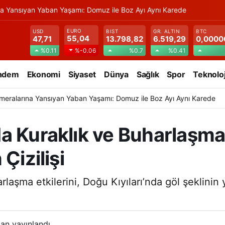
na Yansıyan Yaban Yaşamı: Domuz ile Boz Ayı Aynı Karede
EURO
USD
BIST
GR. ALTIN
BTC
55,04
47,71
13.798,82
6.519,29
0,0000
%0.11
%0.7
%0.41
%-0.06
ndem
Ekonomi
Siyaset
Dünya
Sağlık
Spor
Teknoloj
meralarına Yansıyan Yaban Yaşamı: Domuz ile Boz Ayı Aynı Karede
a Kuraklık ve Buharlaşma:
Çizilişi
aşma etkilerini, Doğu Kıyıları’nda göl şeklinin 
an yayınlandı