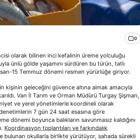
0
isi olarak bilinen inci kefalinin üreme yolculuğu
uyla ünlü gölde yaşamını sürdüren bu türün, tatlı
 Nisan-15 Temmuz dönemi resmen yürürlüğe giriyor.
bin kişinin geleceğini güvence altına almak amacıyla
çıkarıldı. Van İl Tarım ve Orman Müdürü Turgay Şişman,
iyet ve yerel yönetimlerle koordineli olarak
ı denetimlerin 7 gün 24 saat esasına göre
reme dönemi boyunca balıkların savunmasız kaldığını
ı.
Koordinasyon toplantıları ve farkındalık
 bulunan okullarla birlikte yürütüyor, sahada sürekli