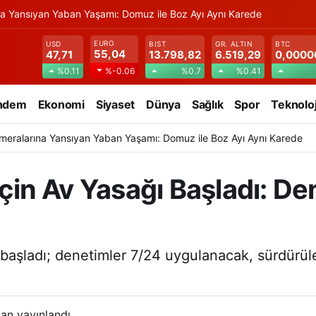
na Yansıyan Yaban Yaşamı: Domuz ile Boz Ayı Aynı Karede
EURO
USD
BIST
GR. ALTIN
BTC
55,04
47,71
13.798,82
6.519,29
0,0000
%0.11
%0.7
%0.41
%-0.06
ndem
Ekonomi
Siyaset
Dünya
Sağlık
Spor
Teknoloj
meralarına Yansıyan Yaban Yaşamı: Domuz ile Boz Ayı Aynı Karede
 İçin Av Yasağı Başladı: D
 başladı; denetimler 7/24 uygulanacak, sürdürüleb
an yayınlandı