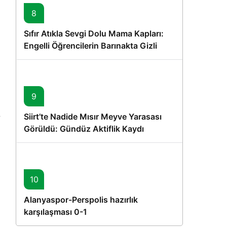
8
Sıfır Atıkla Sevgi Dolu Mama Kapları:
Engelli Öğrencilerin Barınakta Gizli
Dostları İçin Gönüllü Proje
9
Siirt’te Nadide Mısır Meyve Yarasası
Görüldü: Gündüz Aktiflik Kaydı
10
Alanyaspor-Perspolis hazırlık
karşılaşması 0-1