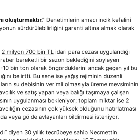
mı oluşturmaktır.”
Denetimlerin amacı incik kefalini
yonun sürdürülebilirliğini garanti altına almak olarak
,
2 milyon 700 bin TL
idari para cezası uygulandığı
 beraber bereketli bir sezon beklediğini söyleyen
8-10 bin ton olarak öngördüklerini ancak geçen yıl bu
ını belirtti. Bu sene ise yağış rejiminin düzenli
ların su debisinin verimli olmasıyla üreme mevsiminin
vcılık ve satış yapan veya balığı taşımaya çalışan
asının uygulanması bekleniyor; toplam miktar ise 2
vcılığın cezasının çok yüksek olduğunu hatırlatması
rda veya gölde avlayanları bildirmesi isteniyor.
dı” diyen 30 yıllık tecrübeye sahip Necmettin