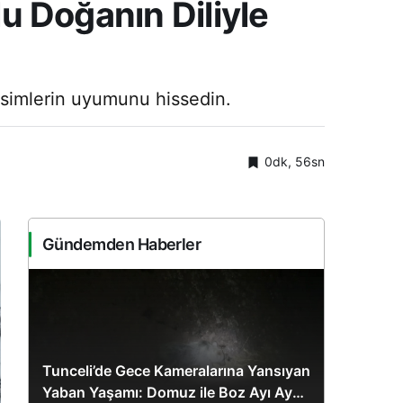
lu Doğanın Diliyle
evsimlerin uyumunu hissedin.
0dk, 56sn
Gündemden Haberler
Tunceli’de Gece Kameralarına Yansıyan
Yaban Yaşamı: Domuz ile Boz Ayı Aynı