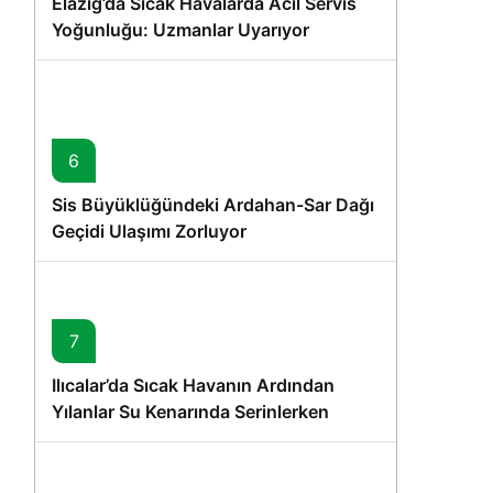
Elazığ’da Sıcak Havalarda Acil Servis
Yoğunluğu: Uzmanlar Uyarıyor
6
Sis Büyüklüğündeki Ardahan-Sar Dağı
Geçidi Ulaşımı Zorluyor
7
Ilıcalar’da Sıcak Havanın Ardından
Yılanlar Su Kenarında Serinlerken
Görüntülendi