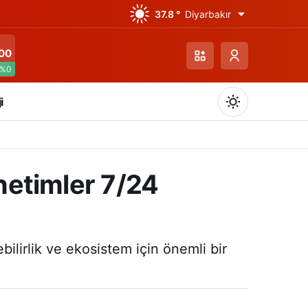
37.8 °
Diyarbakır
00
%0
i
enetimler 7/24
Gündüz Modu
Gündüz modunu seçin.
ilirlik ve ekosistem için önemli bir
Gece Modu
Gece modunu seçin.