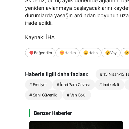
Akdeniz, bu üç aylık dönemde ağlarının bak
yeniden avlanmaya başlayacaklarını kaydetti.
durumlarda yasağın ardından boyunun uzadığ
ifade edildi.
Kaynak: İHA
Beğendim
Harika
Haha
Vay
Haberle ilgili daha fazlası:
# 15 Nisan-15 
# Emniyet
# İdari Para Cezası
# inci kefali
# Sahil Güvenlik
# Van Gölü
Benzer Haberler