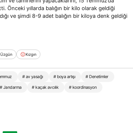
ım ve tamirlerini yapacaklarını, 15 Temmuz’da
 Önceki yıllarda balığın bir kilo olarak geldiği
ı ve şimdi 8-9 adet balığın bir kiloya denk geldiği
Üzgün
Kızgın
Temmuz
# av yasağı
# boya artışı
# Denetimler
# Jandarma
# kaçak avcılık
# koordinasyon