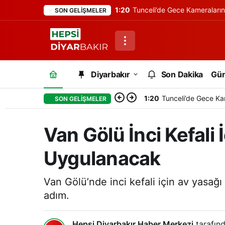
1:20
Tunceli’de Gece Kameraları
SON GELIŞMELER
Diyarbakır
Son Dakika
Gü
1:20
Tunceli’de Gece Ka
SON GELIŞMELER
Van Gölü İnci Kefali
Uygulanacak
Van Gölü’nde inci kefali için av yasağı
adım.
Hepsi Diyarbakır Haber Merkezi
tarafınd