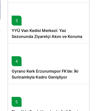
Memişoğlu’nun Ziyareti
3
YYÜ Van Kedisi Merkezi: Yaz
Sezonunda Ziyaretçi Akını ve Koruma
Vurgusu
4
Gyrano Kerk Erzurumspor FK’de: İki
Surinamlıyla Kadro Genişliyor
5