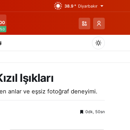
38.9 °
Diyarbakır
00
%0
i
ıl Işıkları
Gündüz Modu
ren anlar ve eşsiz fotoğraf deneyimi.
Gündüz modunu seçin.
0dk, 50sn
Gece Modu
Gece modunu seçin.