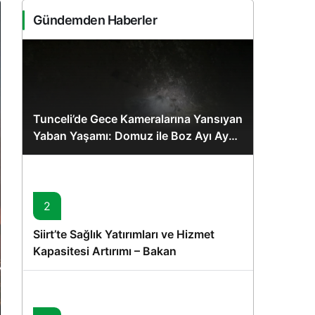
Sistem Modu
Gündemden Haberler
Sistem modunu seçin.
Tunceli’de Gece Kameralarına Yansıyan
Yaban Yaşamı: Domuz ile Boz Ayı Aynı
Karede
2
Siirt’te Sağlık Yatırımları ve Hizmet
Kapasitesi Artırımı – Bakan
Memişoğlu’nun Ziyareti