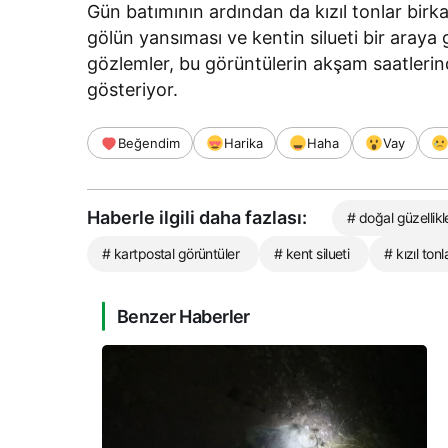
Gün batımının ardından da kızıl tonlar bi
gölün yansıması ve kentin silueti bir araya
gözlemler, bu görüntülerin akşam saatlerind
gösteriyor.
Beğendim
Harika
Haha
Vay
Haberle ilgili daha fazlası:
# doğal güzellikl
# kartpostal görüntüler
# kent silueti
# kızıl tonl
Benzer Haberler