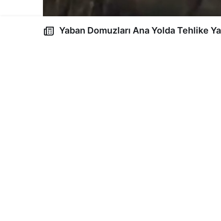
Yaban Domuzları Ana Yolda Tehlike Yayıyor: Yüksekova
Vezirli’de Görüntülendi