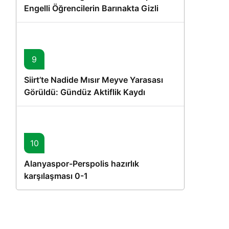
Engelli Öğrencilerin Barınakta Gizli
Dostları İçin Gönüllü Proje
9
Siirt’te Nadide Mısır Meyve Yarasası
Görüldü: Gündüz Aktiflik Kaydı
10
Alanyaspor-Perspolis hazırlık
karşılaşması 0-1