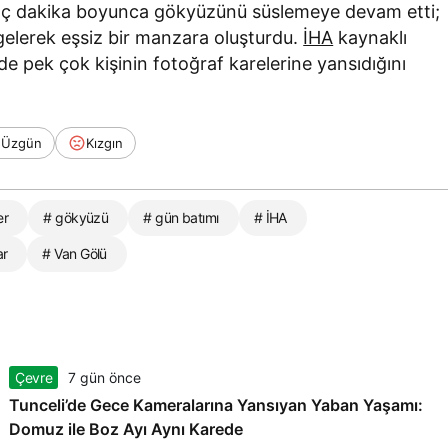
rkaç dakika boyunca gökyüzünü süslemeye devam etti;
 gelerek eşsiz bir manzara oluşturdu.
İHA
kaynaklı
e pek çok kişinin fotoğraf karelerine yansıdığını
Üzgün
Kızgın
er
# gökyüzü
# gün batımı
# İHA
ar
# Van Gölü
Çevre
7 gün önce
Tunceli’de Gece Kameralarına Yansıyan Yaban Yaşamı:
Domuz ile Boz Ayı Aynı Karede