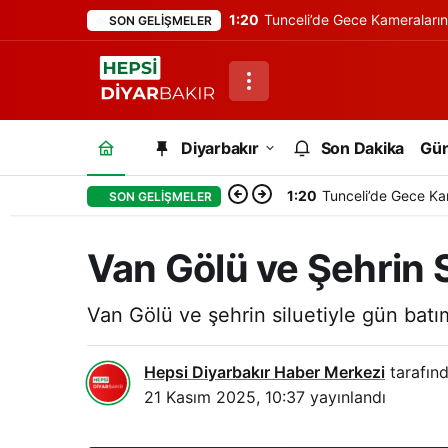
1:20
Tunceli’de Gece Kameraları
SON GELIŞMELER
Diyarbakır
Son Dakika
Gü
1:20
Tunceli’de Gece Ka
SON GELIŞMELER
Van Gölü ve Şehrin Si
Van Gölü ve şehrin siluetiyle gün batım
Hepsi Diyarbakır Haber Merkezi
tarafınd
21 Kasım 2025, 10:37
yayınlandı