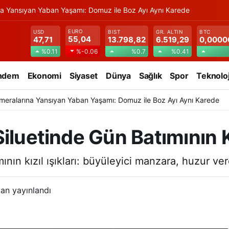
na Yansıyan Yaban Yaşamı: Domuz ile Boz Ayı Aynı Karede
EURO
USD
BIST
GR. ALTIN
BTC
55,04
47,71
13.798,82
6.519,29
0,0000
%0.11
%0.7
%0.41
%-0.06
ndem
Ekonomi
Siyaset
Dünya
Sağlık
Spor
Teknoloj
meralarına Yansıyan Yaban Yaşamı: Domuz ile Boz Ayı Aynı Karede
luetinde Gün Batımının Kız
ının kızıl ışıkları: büyüleyici manzara, huzur ve
an yayınlandı