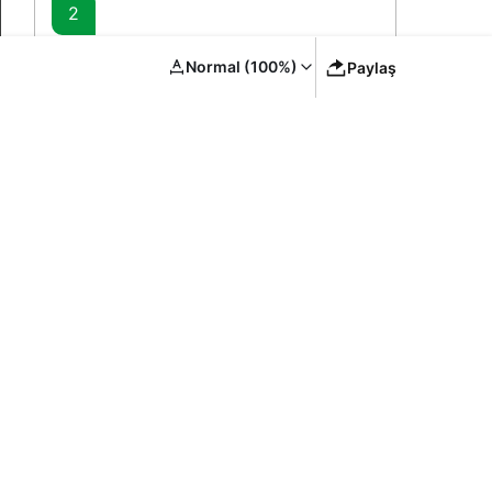
2
Siirt’te Sağlık Yatırımları ve Hizmet
Normal (100%)
Paylaş
Kapasitesi Artırımı – Bakan
Memişoğlu’nun Ziyareti
3
YYÜ Van Kedisi Merkezi: Yaz
Sezonunda Ziyaretçi Akını ve Koruma
Vurgusu
4
Gyrano Kerk Erzurumspor FK’de: İki
Surinamlıyla Kadro Genişliyor