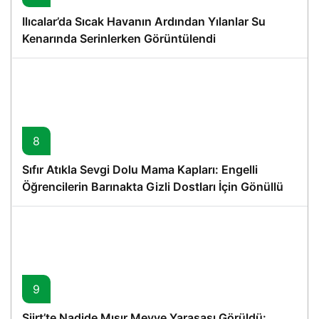
Ilıcalar’da Sıcak Havanın Ardından Yılanlar Su
Kenarında Serinlerken Görüntülendi
8
Sıfır Atıkla Sevgi Dolu Mama Kapları: Engelli
Öğrencilerin Barınakta Gizli Dostları İçin Gönüllü
Proje
9
Siirt’te Nadide Mısır Meyve Yarasası Görüldü: