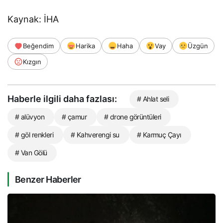
Kaynak: İHA
Beğendim
Harika
Haha
Vay
Üzgün
Kızgın
Haberle ilgili daha fazlası:
# Ahlat seli
# alüvyon
# çamur
# drone görüntüleri
# göl renkleri
# Kahverengi su
# Karmuç Çayı
# Van Gölü
Benzer Haberler