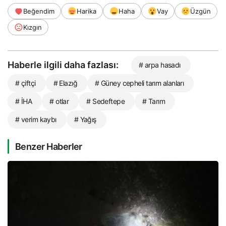
Beğendim
Harika
Haha
Vay
Üzgün
Kızgın
Haberle ilgili daha fazlası:
# arpa hasadı
# çiftçi
# Elazığ
# Güney cepheli tarım alanları
# İHA
# otlar
# Sedeftepe
# Tarım
# verim kaybı
# Yağış
Benzer Haberler