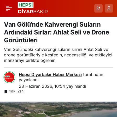
Elazığ’da İlk Arpa
Paylaş
Hasadı Başladı:
Van Gölü’nde Kahverengi Suların
Ardındaki Sırlar: Ahlat Seli ve Drone
Yağışlar Verimi
Görüntüleri
Van Gölü’ndeki kahverengi suların sırrını Ahlat Seli ve
Düşürdü
drone görüntüleriyle keşfedin, nedenselliği ve etkileyici
manzarayı birlikte öğrenin.
Hepsi Diyarbakır Haber Merkezi
tarafından
yayınlandı
28 Haziran 2026, 10:54
yayınlandı
1dk, 2sn