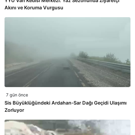
YYÜ Van Kedisi Merkezi: Yaz Sezonunda Ziyaretçi
Akını ve Koruma Vurgusu
7 gün önce
Sis Büyüklüğündeki Ardahan-Sar Dağı Geçidi Ulaşımı
Zorluyor