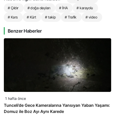
# Çıldır
# doğa olayları
# İHA
# karayolu
# Kars
# Kürt
# takip
# Trafik
# video
Benzer Haberler
1 hafta önce
Tunceli’de Gece Kameralarına Yansıyan Yaban Yaşamı:
Domuz ile Boz Ayı Aynı Karede