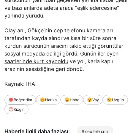
sürücünün yanından geçerken yanına kadar geldi
ve bazı anlarda adeta araca “eşlik edercesine”
yanında yürüdü.
Olay anı, Gökçe’nin cep telefonu kameraları
tarafından kayda alındı ve kısa bir süre sonra
kurdun sürücünün aracını takip ettiği görüntüler
sosyal medyada da ilgi gördü.
Günün ilerleyen
saatlerinde kurt kayboldu
ve yol, karla kaplı
arazinin sessizliğine geri döndü.
Kaynak: İHA
Beğendim
Harika
Haha
Vay
Üzgün
Kızgın
Haberle ilgili daha fazlası:
# cep telefonu