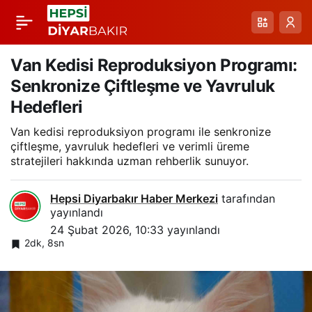
Kars-Çıldır
Paylaş
Karayolunda Kurtla
Van Kedisi Reproduksiyon Programı:
Senkronize Çiftleşme ve Yavruluk
Takip: Sürücünün Cep
Hedefleri
Van kedisi reproduksiyon programı ile senkronize
Telefonuyla Anlık
çiftleşme, yavruluk hedefleri ve verimli üreme
stratejileri hakkında uzman rehberlik sunuyor.
Görüntüleri
Hepsi Diyarbakır Haber Merkezi
tarafından
yayınlandı
24 Şubat 2026, 10:33
yayınlandı
2dk, 8sn