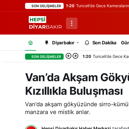
1:20
Tunceli’de Gece Kameraları
SON GELIŞMELER
Diyarbakır
Son Dakika
Gü
1:20
Tunceli’de Gece Ka
SON GELIŞMELER
Van’da Akşam Gökyüz
Kızıllıkla Buluşması
Van’da akşam gökyüzünde sirro-kümülüs 
manzara ve mistik anlar.
Hepsi Diyarbakır Haber Merkezi
tarafınd