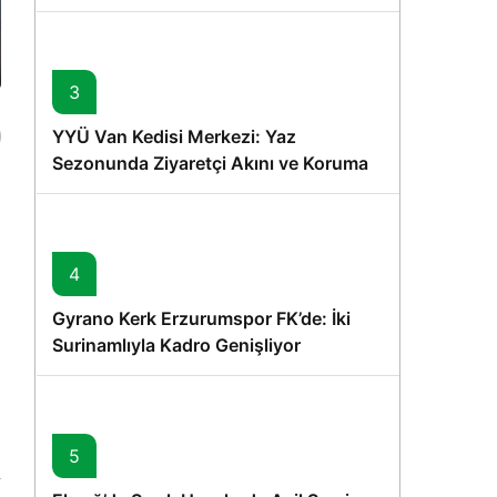
Memişoğlu’nun Ziyareti
3
YYÜ Van Kedisi Merkezi: Yaz
Sezonunda Ziyaretçi Akını ve Koruma
Vurgusu
4
Gyrano Kerk Erzurumspor FK’de: İki
Surinamlıyla Kadro Genişliyor
5