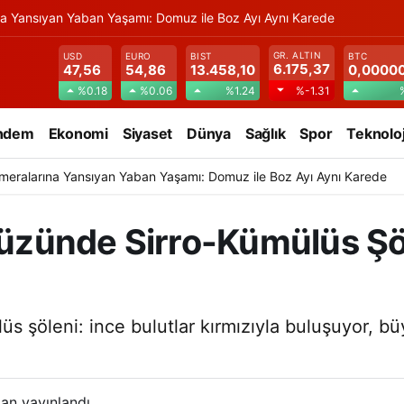
na Yansıyan Yaban Yaşamı: Domuz ile Boz Ayı Aynı Karede
GR. ALTIN
USD
EURO
BIST
BTC
6.175,37
47,56
54,86
13.458,10
0,0000
%0.18
%0.06
%1.24
%-1.31
ndem
Ekonomi
Siyaset
Dünya
Sağlık
Spor
Teknoloj
meralarına Yansıyan Yaban Yaşamı: Domuz ile Boz Ayı Aynı Karede
ünde Sirro-Kümülüs Şöle
şöleni: ince bulutlar kırmızıyla buluşuyor, büy
an yayınlandı