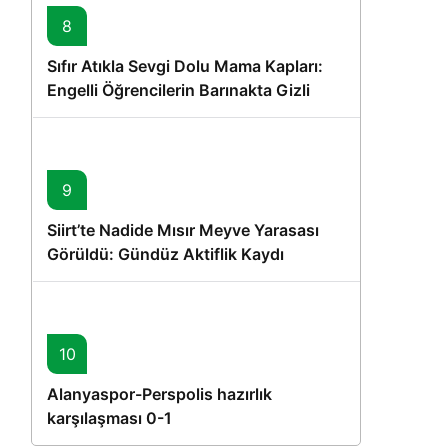
8
Sıfır Atıkla Sevgi Dolu Mama Kapları:
Engelli Öğrencilerin Barınakta Gizli
Dostları İçin Gönüllü Proje
9
Siirt’te Nadide Mısır Meyve Yarasası
Görüldü: Gündüz Aktiflik Kaydı
10
Alanyaspor-Perspolis hazırlık
karşılaşması 0-1