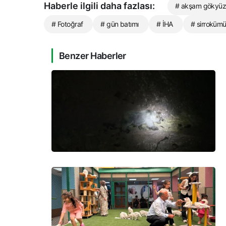
Haberle ilgili daha fazlası:
# akşam gökyü
# Fotoğraf
# gün batımı
# İHA
# sirrokümü
Benzer Haberler