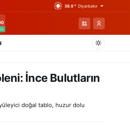
38.9 °
Diyarbakır
00
%0
i
ni: İnce Bulutların
Gündüz Modu
Gündüz modunu seçin.
üleyici doğal tablo, huzur dolu
Gece Modu
Gece modunu seçin.