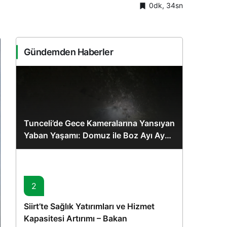
0dk, 34sn
Sistem Modu
Sistem modunu seçin.
Gündemden Haberler
Tunceli’de Gece Kameralarına Yansıyan
Yaban Yaşamı: Domuz ile Boz Ayı Aynı
Karede
2
Siirt’te Sağlık Yatırımları ve Hizmet
Kapasitesi Artırımı – Bakan