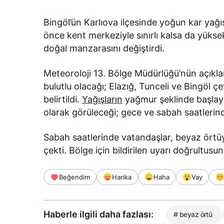
Bingöl’ün Karlıova ilçesinde yoğun kar yağ
önce kent merkeziyle sınırlı kalsa da yüks
doğal manzarasını değiştirdi.
Meteoroloji 13. Bölge Müdürlüğü’nün açıkl
bulutlu olacağı; Elazığ, Tunceli ve Bingöl ç
belirtildi.
Yağışların
yağmur şeklinde başlayı
olarak görüleceği; gece ve sabah saatlerind
Sabah saatlerinde vatandaşlar, beyaz örtüyl
çekti. Bölge için bildirilen uyarı doğrultusun
Beğendim
Harika
Haha
Vay
Haberle ilgili daha fazlası:
# beyaz örtü