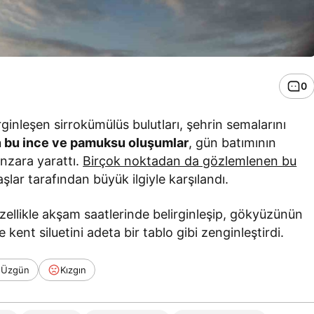
0
inleşen sirrokümülüs bulutları, şehrin semalarını
 bu ince ve pamuksu oluşumlar
, gün batımının
manzara yarattı.
Birçok noktadan da gözlemlenen bu
şlar tarafından büyük ilgiyle karşılandı.
zellikle akşam saatlerinde belirginleşip, gökyüzünün
e kent siluetini adeta bir tablo gibi zenginleştirdi.
Üzgün
Kızgın