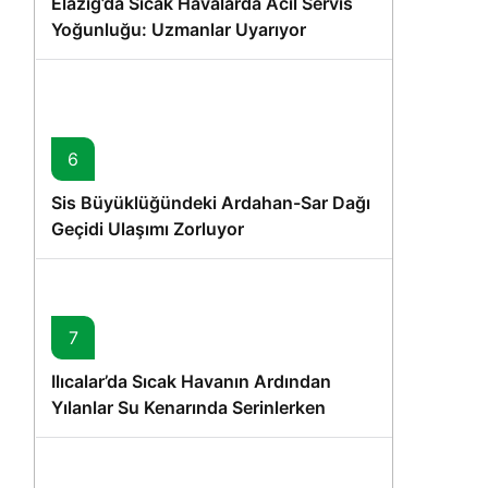
Elazığ’da Sıcak Havalarda Acil Servis
Yoğunluğu: Uzmanlar Uyarıyor
6
Sis Büyüklüğündeki Ardahan-Sar Dağı
Geçidi Ulaşımı Zorluyor
7
Ilıcalar’da Sıcak Havanın Ardından
Yılanlar Su Kenarında Serinlerken
Görüntülendi