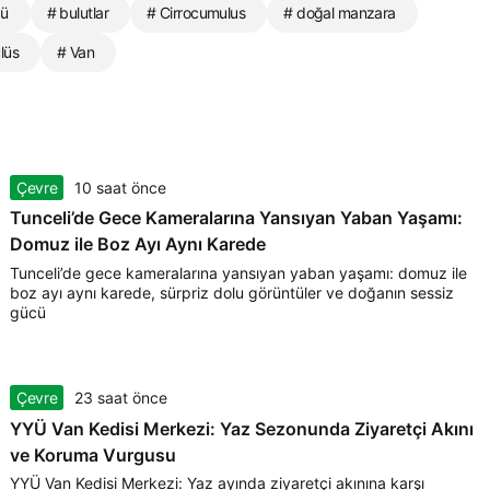
zü
# bulutlar
# Cirrocumulus
# doğal manzara
lüs
# Van
Çevre
10 saat önce
Tunceli’de Gece Kameralarına Yansıyan Yaban Yaşamı:
Domuz ile Boz Ayı Aynı Karede
Tunceli’de gece kameralarına yansıyan yaban yaşamı: domuz ile
boz ayı aynı karede, sürpriz dolu görüntüler ve doğanın sessiz
gücü
Çevre
23 saat önce
YYÜ Van Kedisi Merkezi: Yaz Sezonunda Ziyaretçi Akını
ve Koruma Vurgusu
YYÜ Van Kedisi Merkezi: Yaz ayında ziyaretçi akınına karşı